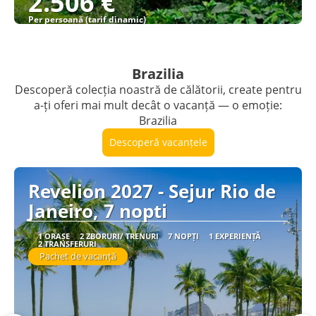
2.506 €
Per persoană (tarif dinamic)
Vezi detalii
Brazilia
Descoperă colecția noastră de călătorii, create pentru
a-ți oferi mai mult decât o vacanță — o emoție:
Brazilia
Descoperă vacanțele
Revelion 2027 - Sejur Rio de
Janeiro, 7 nopti
1 ORAȘE
2 ZBORURI/ TRENURI
7 NOPȚI
1 EXPERIENȚĂ
2 TRANSFERURI
Pachet de vacanță