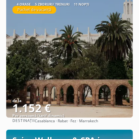
4 ORAȘE
5 ZBORURI/ TRENURI
11 NOPȚI
Pachet de vacanță
de la
1.152 €
Per persoană (tarif dinamic)
DESTINAȚII
Casablanca · Rabat · Fez · Marrakech
Vezi detalii