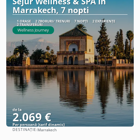
Sejur Wellness & SPA in
Marrakech, 7 nopti
1 ORAȘE
2 ZBORURI/ TRENURI
7 NOPȚI
2 EXPERIENȚE
2 TRANSFERURI
Wellness Journey
de la
2.069 €
Per persoană (tarif dinamic)
DESTINAȚIE:
Marrakech
Vezi detalii