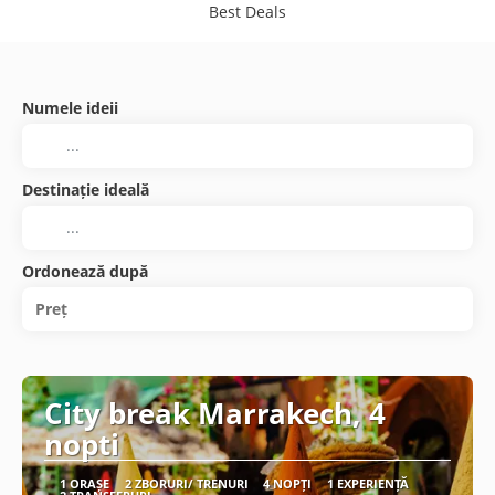
Best Deals
Numele ideii
Destinație ideală
Ordonează după
Preț
City break Marrakech, 4
nopti
1 ORAȘE
2 ZBORURI/ TRENURI
4 NOPȚI
1 EXPERIENȚĂ