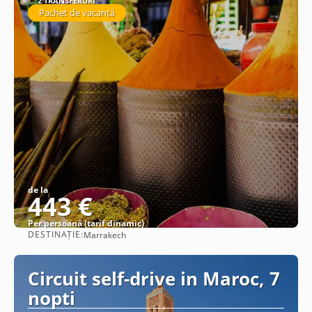
2 TRANSFERURI
Pachet de vacanță
de la
443 €
Per persoană (tarif dinamic)
DESTINAȚIE:
Marrakech
Vezi detalii
Circuit self-drive in Maroc, 7
nopti