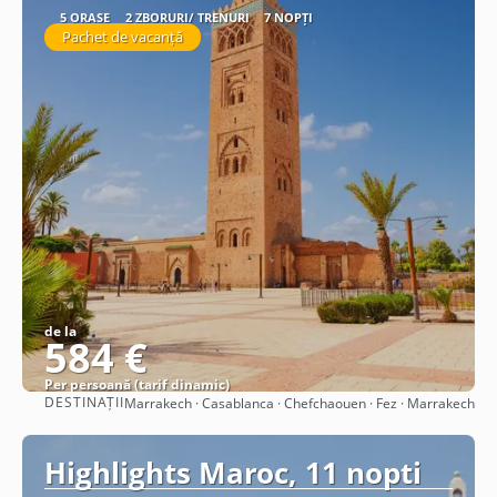
5 ORAȘE
2 ZBORURI/ TRENURI
7 NOPȚI
Pachet de vacanță
de la
584 €
Per persoană (tarif dinamic)
DESTINAȚII
Marrakech · Casablanca · Chefchaouen · Fez · Marrakech
Vezi detalii
Highlights Maroc, 11 nopti