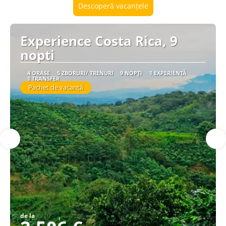
Descoperă vacanțele
Experience Costa Rica, 9
nopti
4 ORAȘE
5 ZBORURI/ TRENURI
9 NOPȚI
1 EXPERIENȚĂ
1 TRANSFER
Pachet de vacanță
de la