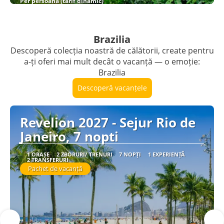
Per persoană (tarif dinamic)
Vezi detalii
Brazilia
Descoperă colecția noastră de călătorii, create pentru
a-ți oferi mai mult decât o vacanță — o emoție:
Brazilia
Descoperă vacanțele
Revelion 2027 - Sejur Rio de
Janeiro, 7 nopti
1 ORAȘE
2 ZBORURI/ TRENURI
7 NOPȚI
1 EXPERIENȚĂ
2 TRANSFERURI
Pachet de vacanță