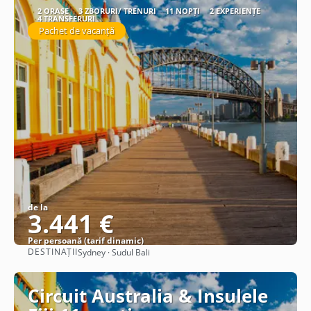
2 ORAȘE
3 ZBORURI/ TRENURI
11 NOPȚI
2 EXPERIENȚE
4 TRANSFERURI
Pachet de vacanță
de la
3.441 €
Per persoană (tarif dinamic)
DESTINAȚII
Sydney · Sudul Bali
Vezi detalii
Circuit Australia & Insulele