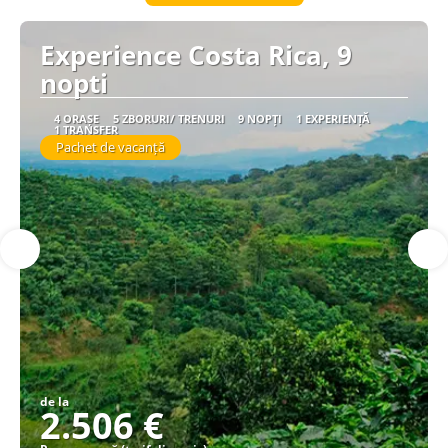
Experience Costa Rica, 9
nopti
4 ORAȘE
5 ZBORURI/ TRENURI
9 NOPȚI
1 EXPERIENȚĂ
1 TRANSFER
Pachet de vacanță
de la
2.506 €