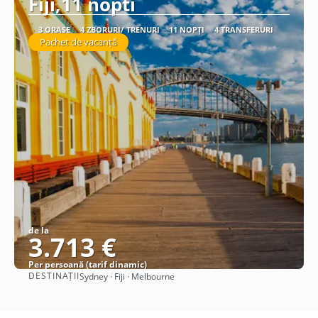
Fiji,11 nopti
3 ORAȘE
4 ZBORURI/ TRENURI
11 NOPȚI
4 TRANSFERURI
Pachet de vacanță
de la
3.713 €
Per persoană (tarif dinamic)
DESTINAȚII
Sydney · Fiji · Melbourne
Vezi detalii