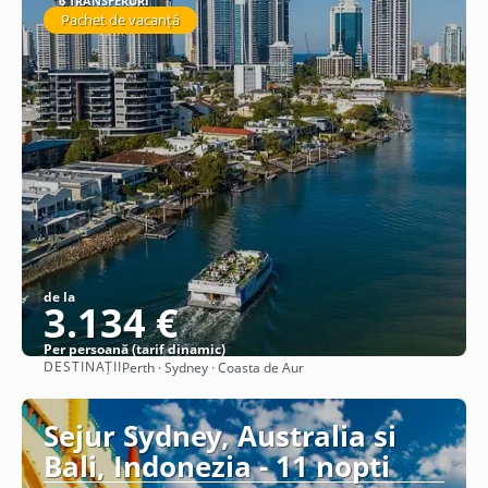
6 TRANSFERURI
Pachet de vacanță
de la
3.134 €
Per persoană (tarif dinamic)
DESTINAȚII
Perth · Sydney · Coasta de Aur
Vezi detalii
Sejur Sydney, Australia si
Bali, Indonezia - 11 nopti