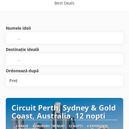
Best Deals
Numele ideii
Destinație ideală
Ordonează după
Preț
Circuit Perth, Sydney & Gold
Coast, Australia, 12 nopti
3 ORAȘE
4 ZBORURI/ TRENURI
12 NOPȚI
4 EXPERIENȚE