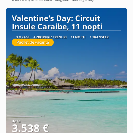
Vezi detalii
Valentine's Day: Circuit
Insule Caraibe, 11 nopti
3 ORAȘE
4 ZBORURI/ TRENURI
11 NOPȚI
1 TRANSFER
Pachet de vacanță
de la
3.538 €