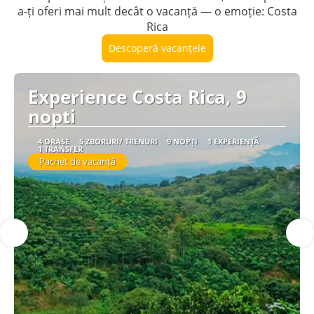
a-ți oferi mai mult decât o vacanță — o emoție: Costa
Rica
Descoperă vacanțele
Experience Costa Rica, 9
nopti
4 ORAȘE
5 ZBORURI/ TRENURI
9 NOPȚI
1 EXPERIENȚĂ
1 TRANSFER
Pachet de vacanță