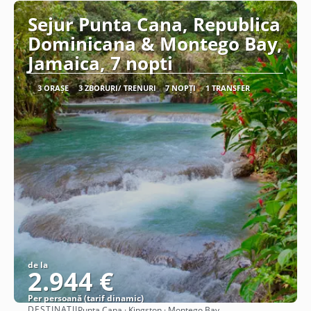
Sejur Punta Cana, Republica
Dominicana & Montego Bay,
Jamaica, 7 nopti
3 ORAȘE
3 ZBORURI/ TRENURI
7 NOPȚI
1 TRANSFER
de la
2.944 €
Per persoană (tarif dinamic)
DESTINAȚII
Punta Cana · Kingston · Montego Bay