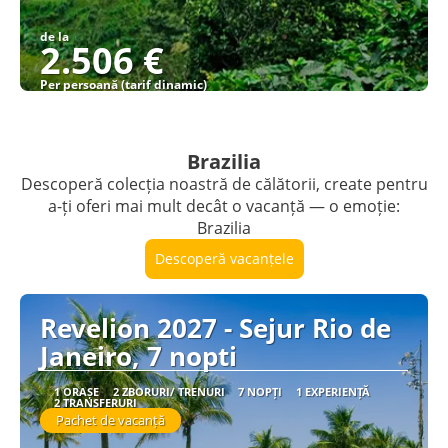
de la
2.506 €
Per persoană (tarif dinamic)
Vezi detalii
Brazilia
Descoperă colecția noastră de călătorii, create pentru
a-ți oferi mai mult decât o vacanță — o emoție:
Brazilia
Descoperă vacanțele
Revelion 2027 - Sejur Rio de
Janeiro, 7 nopti
1 ORAȘE
2 ZBORURI/ TRENURI
7 NOPȚI
1 EXPERIENȚĂ
2 TRANSFERURI
Pachet de vacanță