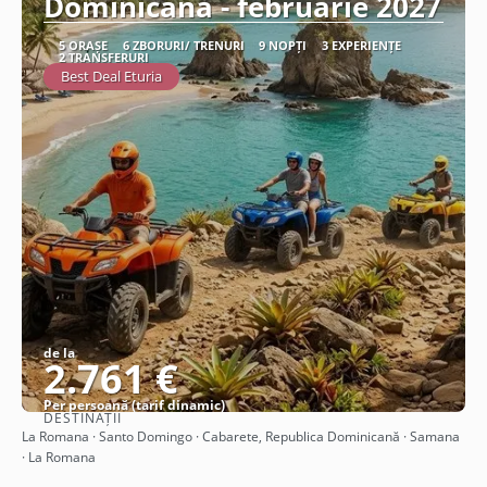
Dominicana - februarie 2027
5 ORAȘE
6 ZBORURI/ TRENURI
9 NOPȚI
3 EXPERIENȚE
2 TRANSFERURI
Best Deal Eturia
de la
2.761 €
Per persoană (tarif dinamic)
DESTINAȚII
Vezi detalii
La Romana · Santo Domingo · Cabarete, Republica Dominicană · Samana
· La Romana