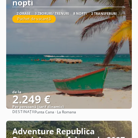
nopti
2 ORAȘE
3 ZBORURI/ TRENURI
8 NOPȚI
2 TRANSFERURI
Pachet de vacanță
de la
2.249 €
Per persoană (tarif dinamic)
DESTINAȚII
Punta Cana · La Romana
Vezi detalii
Adventure Republica