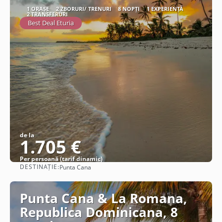
1 ORAȘE
2 ZBORURI/ TRENURI
8 NOPȚI
1 EXPERIENȚĂ
2 TRANSFERURI
Best Deal Eturia
de la
1.705 €
Per persoană (tarif dinamic)
DESTINAȚIE:
Punta Cana
Vezi detalii
Punta Cana & La Romana,
Republica Dominicana, 8