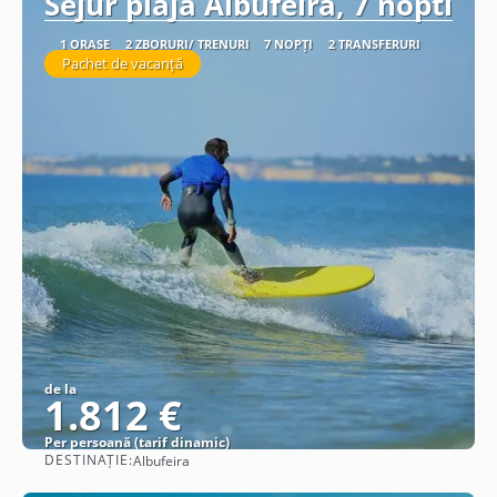
Sejur plaja Albufeira, 7 nopti
1 ORAȘE
2 ZBORURI/ TRENURI
7 NOPȚI
2 TRANSFERURI
Pachet de vacanță
de la
1.812 €
Per persoană (tarif dinamic)
DESTINAȚIE:
Albufeira
Vezi detalii