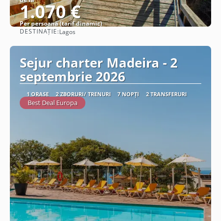
1.070 €
Per persoană (tarif dinamic)
DESTINAȚIE:
Lagos
Vezi detalii
Sejur charter Madeira - 2
septembrie 2026
1 ORAȘE
2 ZBORURI/ TRENURI
7 NOPȚI
2 TRANSFERURI
Best Deal Europa