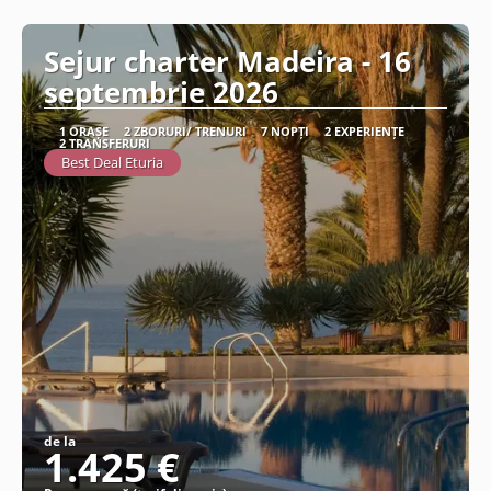
Vezi detalii
Sejur charter Madeira - 16
septembrie 2026
1 ORAȘE
2 ZBORURI/ TRENURI
7 NOPȚI
2 EXPERIENȚE
2 TRANSFERURI
Best Deal Eturia
de la
1.425 €