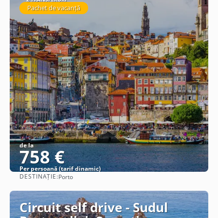
Pachet de vacanță
de la
758 €
Per persoană (tarif dinamic)
DESTINAȚIE:
Porto
Vezi detalii
Circuit self drive - Sudul