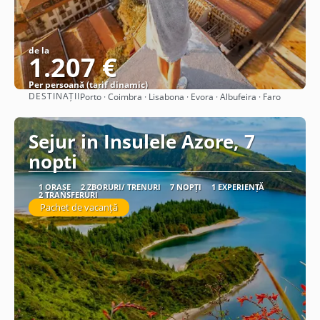
de la
1.207 €
Per persoană (tarif dinamic)
DESTINAȚII
Porto · Coimbra · Lisabona · Evora · Albufeira · Faro
Vezi detalii
Sejur in Insulele Azore, 7
nopti
1 ORAȘE
2 ZBORURI/ TRENURI
7 NOPȚI
1 EXPERIENȚĂ
2 TRANSFERURI
Pachet de vacanță