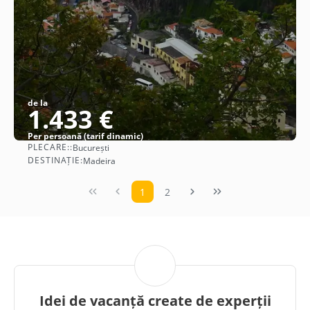
de la
1.433 €
Per persoană (tarif dinamic)
PLECARE::
București
Vezi detalii
DESTINAȚIE:
Madeira
1
2
Idei de vacanță create de experții