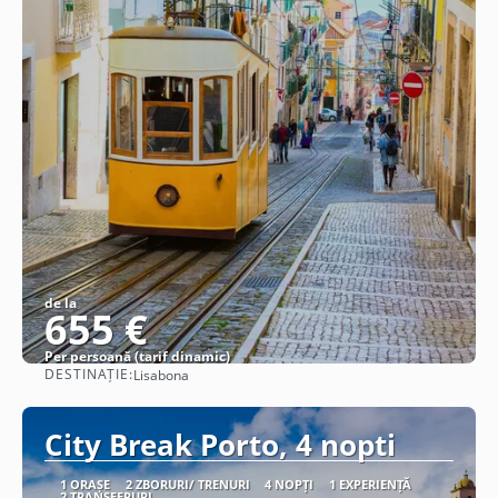
de la
655 €
Per persoană (tarif dinamic)
DESTINAȚIE:
Lisabona
Vezi detalii
City Break Porto, 4 nopti
1 ORAȘE
2 ZBORURI/ TRENURI
4 NOPȚI
1 EXPERIENȚĂ
2 TRANSFERURI