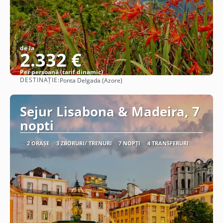
de la
2.332 €
Per persoană (tarif dinamic)
DESTINAȚIE:
Ponta Delgada (Azore)
Vezi detalii
Sejur Lisabona & Madeira, 7
nopti
2 ORAȘE
3 ZBORURI/ TRENURI
7 NOPȚI
4 TRANSFERURI