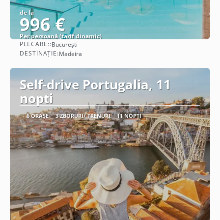
de la
996 €
Per persoană (tarif dinamic)
PLECARE::
București
Vezi detalii
DESTINAȚIE:
Madeira
Self-drive Portugalia, 11
nopti
6 ORAȘE
3 ZBORURI/ TRENURI
11 NOPȚI