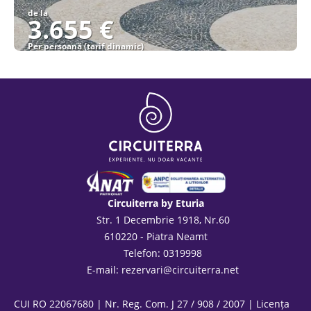
de la
3.655 €
Per persoană (tarif dinamic)
Vezi detalii
Circuiterra by Eturia
Str. 1 Decembrie 1918, Nr.60
610220 - Piatra Neamt
Telefon: 0319998
E-mail:
rezervari@circuiterra.net
CUI RO 22067680 | Nr. Reg. Com. J 27 / 908 / 2007 | Licența