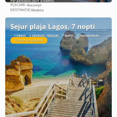
Per persoană (tarif dinamic)
PLECARE::
București
Vezi detalii
DESTINAȚIE:
Madeira
Sejur plaja Lagos, 7 nopti
1 ORAȘE
2 ZBORURI/ TRENURI
7 NOPȚI
2 TRANSFERURI
Pachet de vacanță
de la