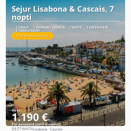
Sejur Lisabona & Cascais, 7
nopti
2 ORAȘE
3 ZBORURI/ TRENURI
7 NOPȚI
1 EXPERIENȚĂ
2 TRANSFERURI
Pachet de vacanță
de la
1.190 €
Per persoană (tarif dinamic)
DESTINAȚII
Lisabona · Cascais