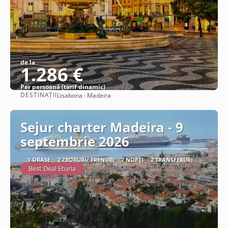
de la
1.286 €
Per persoană (tarif dinamic)
DESTINAȚII
Lisabona · Madeira
Vezi detalii
Sejur charter Madeira - 9
septembrie 2026
1 ORAȘE
2 ZBORURI/ TRENURI
7 NOPȚI
2 TRANSFERURI
Best Deal Eturia