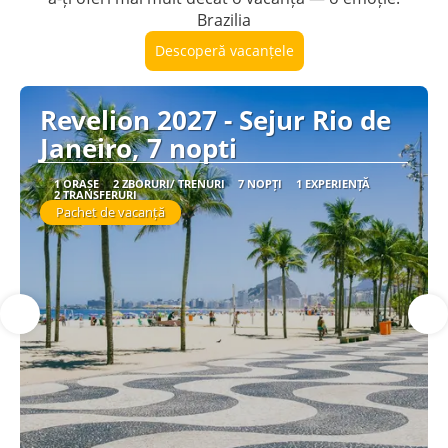
Brazilia
Descoperă vacanțele
Revelion 2027 - Sejur Rio de
Janeiro, 7 nopti
1 ORAȘE
2 ZBORURI/ TRENURI
7 NOPȚI
1 EXPERIENȚĂ
2 TRANSFERURI
Pachet de vacanță