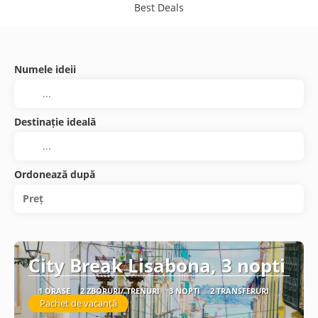
Best Deals
Numele ideii
Destinație ideală
Ordonează după
Preț
City Break Lisabona, 3 nopti
1 ORAȘE
2 ZBORURI/ TRENURI
3 NOPȚI
2 TRANSFERURI
Pachet de vacanță