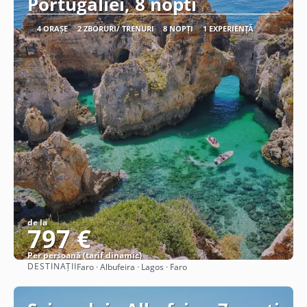
Portugaliei, 8 nopti
4 ORAȘE
2 ZBORURI/ TRENURI
8 NOPȚI
1 EXPERIENȚĂ
de la
797 €
Per persoană (tarif dinamic)
DESTINAȚII
Faro · Albufeira · Lagos · Faro
Vezi detalii