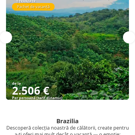
1 TRANSFER
Pachet de vacanță
de la
2.506 €
Per persoană (tarif dinamic)
Vezi detalii
Brazilia
Descoperă colecția noastră de călătorii, create pentru
a-ți oferi mai mult decât o vacanță — o emoție: