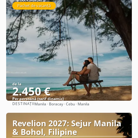
6 TRANSFERURI
Pachet de vacanță
de la
2.450 €
Per persoană (tarif dinamic)
DESTINAȚII
Manila · Boracay · Cebu · Manila
Vezi detalii
Revelion 2027: Sejur Manila
& Bohol, Filipine