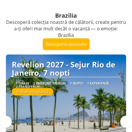
Vezi detalii
Brazilia
Descoperă colecția noastră de călătorii, create pentru
a-ți oferi mai mult decât o vacanță — o emoție:
Brazilia
Descoperă vacanțele
Revelion 2027 - Sejur Rio de
Janeiro, 7 nopti
1 ORAȘE
2 ZBORURI/ TRENURI
7 NOPȚI
1 EXPERIENȚĂ
2 TRANSFERURI
Pachet de vacanță