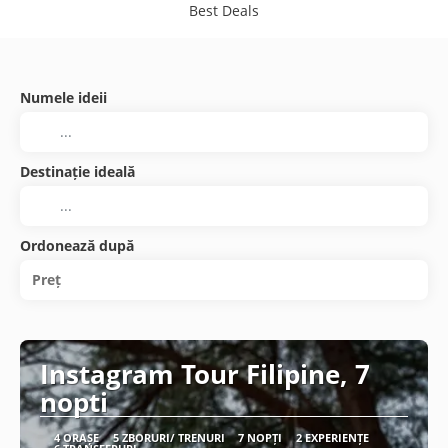
Best Deals
Numele ideii
Destinație ideală
Ordonează după
Preț
Instagram Tour Filipine, 7
nopti
4 ORAȘE
5 ZBORURI/ TRENURI
7 NOPȚI
2 EXPERIENȚE