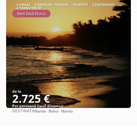
3 ORAȘE
4 ZBORURI/ TRENURI
10 NOPȚI
2 EXPERIENȚE
4 TRANSFERURI
Best Deal Eturia
de la
2.725 €
Per persoană (tarif dinamic)
DESTINAȚII
Manila · Bohol · Manila
Vezi detalii