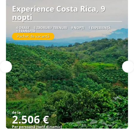
Experience Costa Rica, 9
nopti
4 ORAȘE
5 ZBORURI/ TRENURI
9 NOPȚI
1 EXPERIENȚĂ
1 TRANSFER
Pachet de vacanță
de la
2.506 €
Per persoană (tarif dinamic)