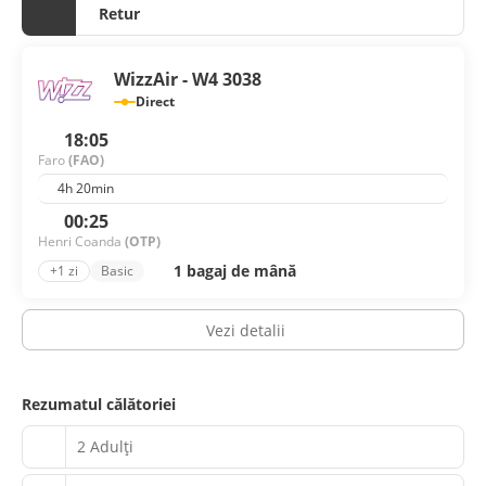
Retur
WizzAir - W4 3038
Direct
18:05
Faro
(FAO)
4h 20min
00:25
Henri Coanda
(OTP)
1 bagaj de mână
+1 zi
Basic
Vezi detalii
Rezumatul călătoriei
2 Adulți