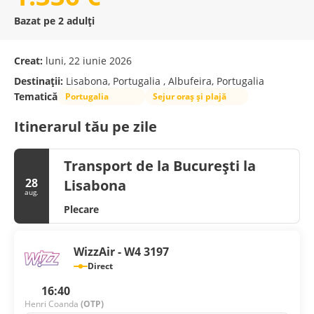
Bazat pe 2 adulți
Creat:
luni, 22 iunie 2026
Destinații:
Lisabona, Portugalia , Albufeira, Portugalia
Tematică
Portugalia
Sejur oraș și plajă
Itinerarul tău pe zile
Transport de la București la
28
Lisabona
aug.
Plecare
WizzAir - W4 3197
Direct
16:40
Henri Coanda
(OTP)