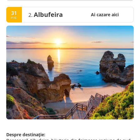
31
Albufeira
2.
Ai cazare aici
aug.
Despre destinație: