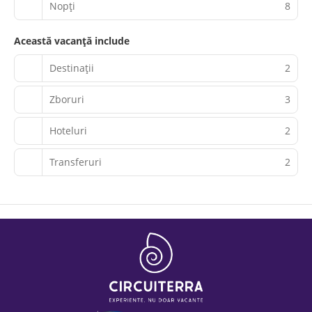
Nopţi
8
Această vacanță include
Destinații
2
Zboruri
3
Hoteluri
2
Transferuri
2