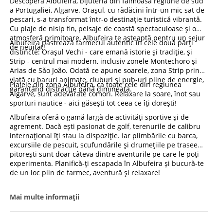
Descoperă Albufeira, bijuteria din faimoasa regiune de sud
a Portugaliei, Algarve. Orașul, cu rădăcini într-un mic sat de
pescari, s-a transformat într-o destinație turistică vibrantă.
Cu plaje de nisip fin, peisaje de coastă spectaculoase și o
atmosferă primitoare, Albufeira te așteaptă pentru un sejur
Albufeira păstrează farmecul autentic în cele două părți
de neuitat!
distincte: Orașul Vechi - care emană istorie și tradiție, și
Strip - centrul mai modern, inclusiv zonele Montechoro și
Arias de São João. Odată ce apune soarele, zona Strip prinde
viață cu baruri animate, cluburi și pub-uri pline de energie,
Plajele din zona Albufeira, ca toate cele din regiunea
garantând distracție până dimineața.
Algarve, sunt adevărate comori. Relaxare la soare, înot sau
sporturi nautice - aici găsești tot ceea ce îți dorești!
Albufeira oferă o gamă largă de activități sportive și de
agrement. Dacă ești pasionat de golf, terenurile de calibru
internațional îți stau la dispoziție. Iar plimbările cu barca,
excursiile de pescuit, scufundările și drumețiile pe trasee
pitorești sunt doar câteva dintre aventurile pe care le poți
experimenta. Planifică-ți escapada în Albufeira și bucură-te
de un loc plin de farmec, aventură și relaxare!
Mai multe informații