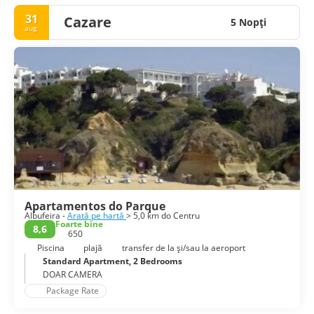
31
Cazare
5 Nopţi
aug.
Apartamentos do Parque
Albufeira -
Arată pe hartă
> 5,0 km do Centru
Foarte bine
8,6
650
Piscina
plajă
transfer de la și/sau la aeroport
Standard Apartment, 2 Bedrooms
DOAR CAMERA
Package Rate