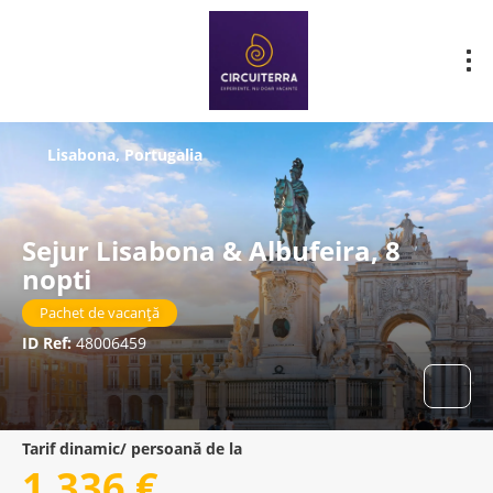
Lisabona, Portugalia
Sejur Lisabona & Albufeira, 8
nopti
Pachet de vacanță
ID Ref:
48006459
Tarif dinamic/ persoană de la
1.336 €