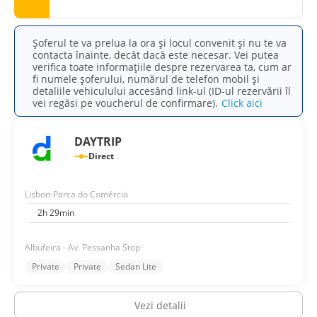
Șoferul te va prelua la ora și locul convenit și nu te va
contacta înainte, decât dacă este necesar. Vei putea
verifica toate informațiile despre rezervarea ta, cum ar
fi numele șoferului, numărul de telefon mobil și
detaliile vehiculului accesând link-ul (ID-ul rezervării îl
vei regăsi pe voucherul de confirmare).
Click aici
DAYTRIP
Direct
Lisbon-Parca do Comércio
2h 29min
Albufeira - Av. Pessanha Stop
Private
Private
Sedan Lite
Vezi detalii