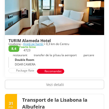
TURIM Alameda Hotel
Lisabona -
Arată pe hartă
> 0,3 km do Centru
Foarte bine
8,4
4723
restaurant
transfer de la și/sau la aeroport
parcare
Double Room
DOAR CAMERA
Package Rate
Recomandat
Vezi detalii
Transport de la Lisabona la
31
Albufeira
aug.