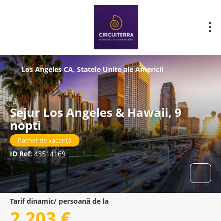
Los Angeles CA, Statele Unite ale Americii
Sejur Los Angeles & Hawaii, 9
nopti
Pachet de vacanță
ID Ref:
43514169
Tarif dinamic/ persoană de la
2.203 €