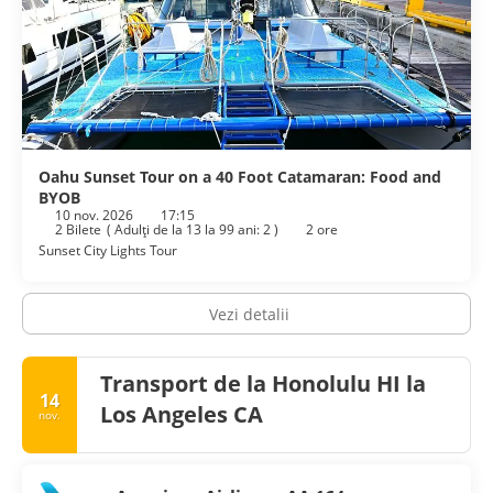
Oahu Sunset Tour on a 40 Foot Catamaran: Food and
BYOB
10 nov. 2026
17:15
2 Bilete
(
Adulţi de la 13 la 99 ani: 2
)
2 ore
Sunset City Lights Tour
Vezi detalii
Transport de la Honolulu HI la
14
Los Angeles CA
nov.