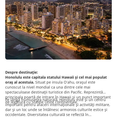
Despre destinație:
Honolulu este capitala statului Hawaii și cel mai populat
oraș al acestuia.
Situat pe insula Oʻahu, orașul este
cunoscut la nivel mondial ca una dintre cele mai
spectaculoase destinații turistice din Pacific. Reprezintă
principala poartă de intrare în Hawaii și un punct important
Pe lângă frumusețea naturală, Honolulu este și un centru
de legătură cu Statele Unite continentale.
important pentru afaceri internaționale și activități militare,
dar și un loc unde se întâlnesc armonios culturile estice și
occidentale. Diversitatea culturală se reflectă în