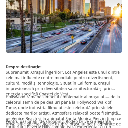
Despre destinație:
Supranumit „Orașul Îngerilor”, Los Angeles este unul dintre
cele mai influente centre mondiale pentru divertisment,
cultură, modă și tehnologie. Situat în California, orașul
impresionează prin diversitatea sa arhitecturală și prin
energia specifică Coastei de Vest.
Hollywood rămâne simbolul emblematic al orașului — de la
celebrul semn de pe dealuri până la Hollywood Walk of
Fame, unde industria filmului este celebrată prin stelele
dedicate marilor artiști. Atmosfera relaxată poate fi simțită
pe Venice Beach și la animatul Santa Monica Pier, în timp ce
Pentru pasionații de shopping, Rodeo Drive și eleganța
priveliștile spectaculoase asupra orașului pot fi admirate de
cartierului Beverly Hills completează experiența. Cu un