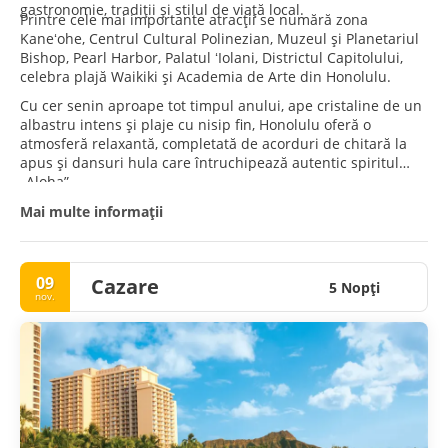
gastronomie, tradiții și stilul de viață local.
Printre cele mai importante atracții se numără zona
Kaneʻohe, Centrul Cultural Polinezian, Muzeul și Planetariul
Bishop, Pearl Harbor, Palatul ʻIolani, Districtul Capitolului,
celebra plajă Waikiki și Academia de Arte din Honolulu.
Cu cer senin aproape tot timpul anului, ape cristaline de un
albastru intens și plaje cu nisip fin, Honolulu oferă o
atmosferă relaxantă, completată de acorduri de chitară la
apus și dansuri hula care întruchipează autentic spiritul
„Aloha”.
Mai multe informații
09
Cazare
5 Nopţi
nov.