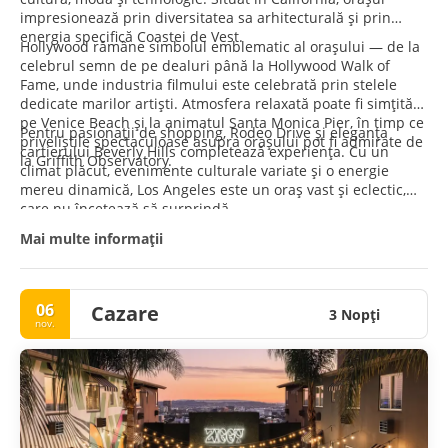
impresionează prin diversitatea sa arhitecturală și prin
energia specifică Coastei de Vest.
Hollywood rămâne simbolul emblematic al orașului — de la
celebrul semn de pe dealuri până la Hollywood Walk of
Fame, unde industria filmului este celebrată prin stelele
dedicate marilor artiști. Atmosfera relaxată poate fi simțită
pe Venice Beach și la animatul Santa Monica Pier, în timp ce
Pentru pasionații de shopping, Rodeo Drive și eleganța
priveliștile spectaculoase asupra orașului pot fi admirate de
cartierului Beverly Hills completează experiența. Cu un
la Griffith Observatory.
climat plăcut, evenimente culturale variate și o energie
mereu dinamică, Los Angeles este un oraș vast și eclectic,
care nu încetează să surprindă.
Mai multe informații
06
Cazare
3 Nopţi
nov.