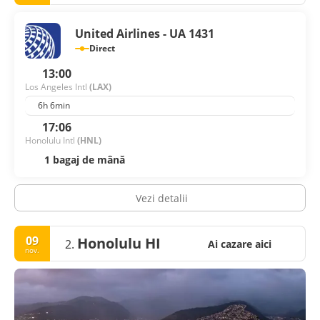
United Airlines - UA 1431
Direct
13:00
Los Angeles Intl
(LAX)
6h 6min
17:06
Honolulu Intl
(HNL)
1 bagaj de mână
Vezi detalii
09
Honolulu HI
2.
Ai cazare aici
nov.