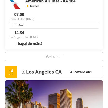
American Airlines - AA 164
Direct
07:00
Honolulu Intl
(HNL)
5h 34min
14:34
Los Angeles Intl
(LAX)
1 bagaj de mână
Vezi detalii
14
Los Angeles CA
3.
Ai cazare aici
nov.