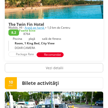
The Twin Fin Hotel
Waikiki, HI -
Arată pe hartă
> 1,0 km do Centru
Foarte bine
8,2
8764
Piscina
plajă
sală de fitness
Room, 1 King Bed, City View
DOAR CAMERA
Package Rate
Recomandat
Vezi detalii
10
Bilete activități
nov.