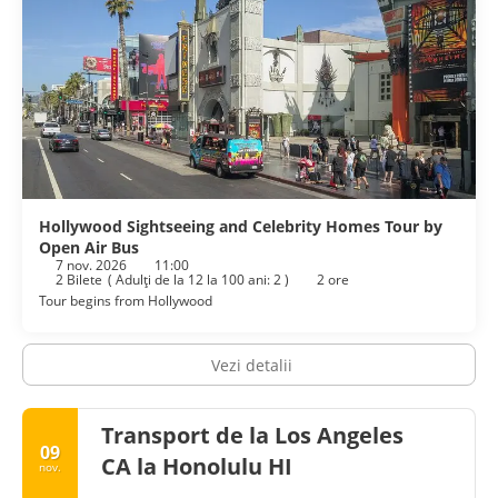
Hollywood Sightseeing and Celebrity Homes Tour by
Open Air Bus
7 nov. 2026
11:00
2 Bilete
(
Adulţi de la 12 la 100 ani: 2
)
2 ore
Tour begins from Hollywood
Vezi detalii
Transport de la Los Angeles
09
CA la Honolulu HI
nov.