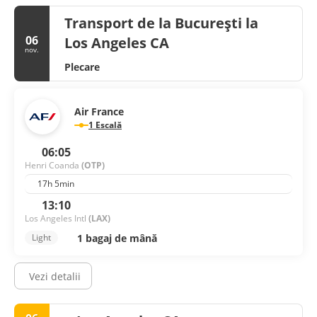
Transport de la București la
06
Los Angeles CA
nov.
Plecare
Air France
1 Escală
06:05
Henri Coanda
(OTP)
17h 5min
13:10
Los Angeles Intl
(LAX)
1 bagaj de mână
Light
Vezi detalii