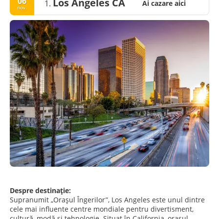
06
Los Angeles CA
1.
Ai cazare aici
nov.
Despre destinație:
Supranumit „Orașul Îngerilor”, Los Angeles este unul dintre
cele mai influente centre mondiale pentru divertisment,
cultură, modă și tehnologie. Situat în California, orașul