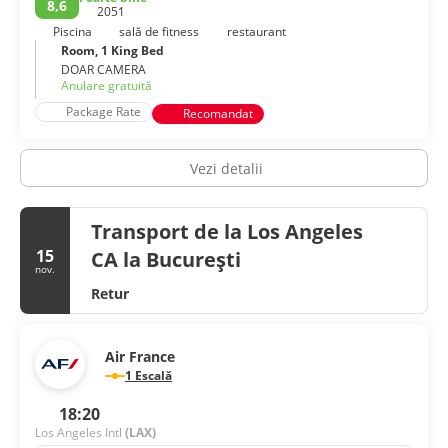
8,6
2051
Piscina
sală de fitness
restaurant
Room, 1 King Bed
DOAR CAMERA
Anulare gratuită
Package Rate
Recomandat
Vezi detalii
Transport de la Los Angeles
15
CA la București
nov.
Retur
Air France
1 Escală
18:20
Los Angeles Intl
(LAX)