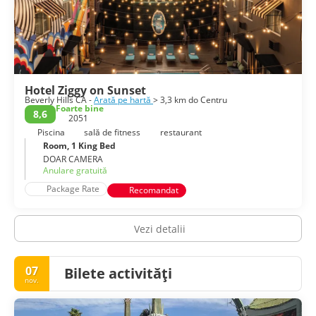
Hotel Ziggy on Sunset
Beverly Hills CA -
Arată pe hartă
> 3,3 km do Centru
Foarte bine
8,6
2051
Piscina
sală de fitness
restaurant
Room, 1 King Bed
DOAR CAMERA
Anulare gratuită
Package Rate
Recomandat
Vezi detalii
07
Bilete activități
nov.