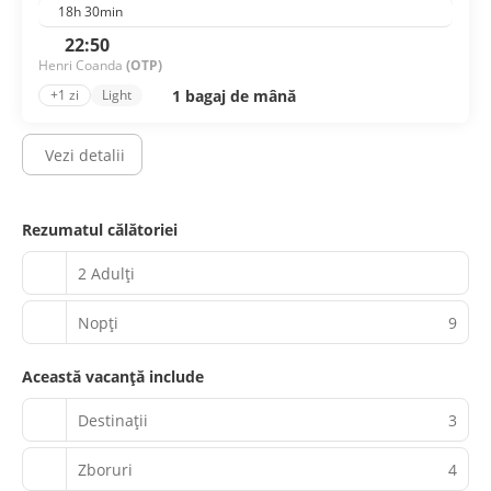
18h 30min
22:50
Henri Coanda
(OTP)
1 bagaj de mână
+1 zi
Light
Vezi detalii
Rezumatul călătoriei
2 Adulți
Nopţi
9
Această vacanță include
Destinații
3
Zboruri
4