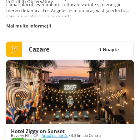
la Griffith Observatory.
climat plăcut, evenimente culturale variate și o energie
mereu dinamică, Los Angeles este un oraș vast și eclectic,
care nu încetează să surprindă.
Mai multe informații
14
Cazare
1 Noapte
nov.
Hotel Ziggy on Sunset
Beverly Hills CA -
Arată pe hartă
> 3,3 km do Centru
Foarte bine