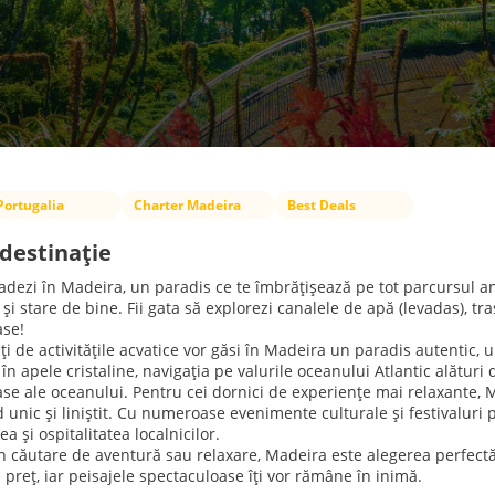
Portugalia
Charter Madeira
Best Deals
destinație
adezi în Madeira, un paradis ce te îmbrățișează pe tot parcursul an
 și stare de bine. Fii gata să explorezi canalele de apă (levadas), 
ase!
ți de activitățile acvatice vor găsi în Madeira un paradis autentic
 în apele cristaline, navigația pe valurile oceanului Atlantic alături
se ale oceanului. Pentru cei dornici de experiențe mai relaxante, 
 unic și liniștit. Cu numeroase evenimente culturale și festivaluri p
ea și ospitalitatea localnicilor.
 în căutare de aventură sau relaxare, Madeira este alegerea perfec
 preț, iar peisajele spectaculoase îți vor rămâne în inimă.