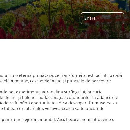
Share
ului cu o eternă primăvară, ce transformă acest loc într-o oază
traseele montane, cascadele înalte și punctele de belvedere
, unde pot experimenta adrenalina surfingului, bucuria
 de delfini și balene sau fascinația scufundărilor în adâncurile
Madeira îți oferă oportunitatea de a descoperi frumusețea sa
e tot parcursul anului, vei avea ocazia să te bucuri de
tă pentru un sejur memorabil. Aici, fiecare moment devine o