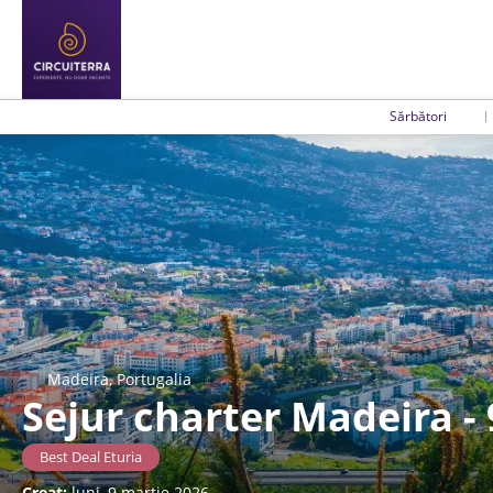
Sărbători
Madeira, Portugalia
Sejur charter Madeira -
Best Deal Eturia
Creat:
luni, 9 martie 2026