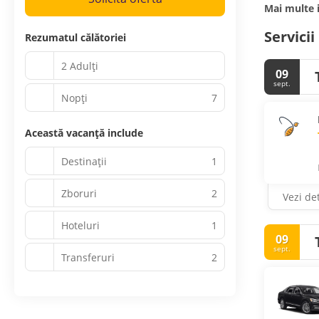
Mai multe 
Servicii
Rezumatul călătoriei
2 Adulți
09
sept.
Nopţi
7
Această vacanță include
Destinații
1
Zboruri
2
Vezi det
Hoteluri
1
09
sept.
Transferuri
2