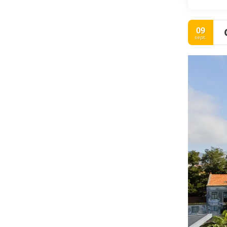
09
sept.