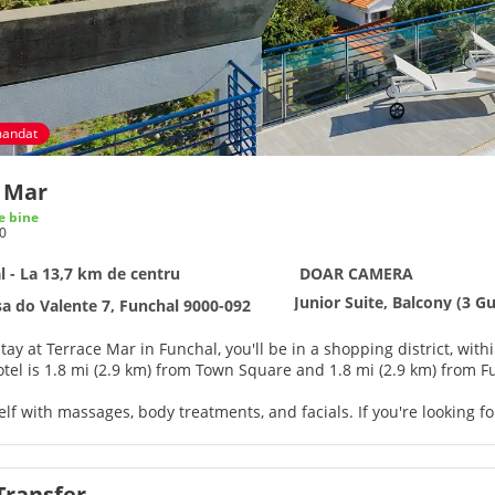
andat
e Mar
e bine
0
 - La 13,7 km de centru
DOAR CAMERA
Junior Suite, Balcony (3 G
sa do Valente 7, Funchal 9000-092
ay at Terrace Mar in Funchal, you'll be in a shopping district, with
tel is 1.8 mi (2.9 km) from Town Square and 1.8 mi (2.9 km) from 
elf with massages, body treatments, and facials. If you're looking fo
sauna. Additional features at this aparthotel include complimentar
.
Transfer