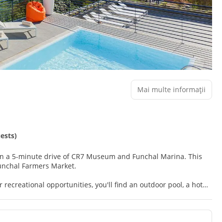
Mai multe informații
uests)
in a 5-minute drive of CR7 Museum and Funchal Marina. This
Funchal Farmers Market.
r recreational opportunities, you'll find an outdoor pool, a hot
y wireless internet access, concierge services, and a communal