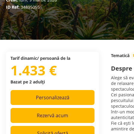
ID Ref:
34895055
Tematică
Tarif dinamic/ persoană de la
1.433 €
Despre 
Alege să ev
Bazat pe 2 adulți
de relaxare
spectaculo
Cei pasiona
Personalizează
pescuitului
spectaculoa
într-un mod
Rezervă acum
autenticitat
Fie că ești
amintire de
Solicită ofertă