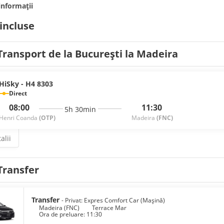
informații
 incluse
Transport de la București la Madeira
HiSky - H4 8303
Direct
08:00
11:30
5h 30min
Henri Coanda
(OTP)
Madeira
(FNC)
alii
Transfer
Transfer
- Privat: Expres Comfort Car (Mașină)
Madeira (FNC)
Terrace Mar
Ora de preluare: 11:30