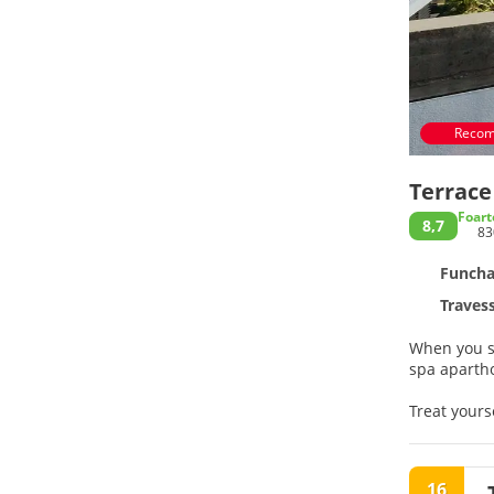
Recom
Terrac
Foart
8,7
83
Funchal
Traves
When you st
spa apartho
Treat yours
tub, and a 
living room
16