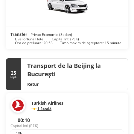
Transfer
- Privat: Economie (Sedan)
LiveFortuna Hotel
Capital Intl (PEK)
Ora de preluare: 20:53
Timp maxim de așteptare: 15 minute
Transport de la Beijing la
25
București
sept.
Retur
Turkish Airlines
1 Escală
00:10
Capital Intl
(PEK)
13h