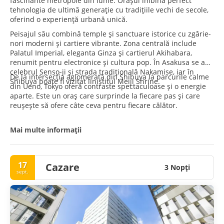
fascinante metropole din lume. Orașul îmbină perfect
tehnologia de ultimă generație cu tradițiile vechi de secole,
oferind o experiență urbană unică.
Peisajul său combină temple și sanctuare istorice cu zgârie-
nori moderni și cartiere vibrante. Zona centrală include
Palatul Imperial, eleganta Ginza și cartierul Akihabara,
renumit pentru electronice și cultura pop. În Asakusa se află
celebrul Senso-ji și strada tradițională Nakamise, iar în
De la intersecția aglomerată din Shibuya la parcurile calme
Shibuya poate fi vizitat liniștitul Meiji Shrine.
din Ueno, Tokyo oferă contraste spectaculoase și o energie
aparte. Este un oraș care surprinde la fiecare pas și care
reușește să ofere câte ceva pentru fiecare călător.
Mai multe informații
17
Cazare
3 Nopţi
sept.