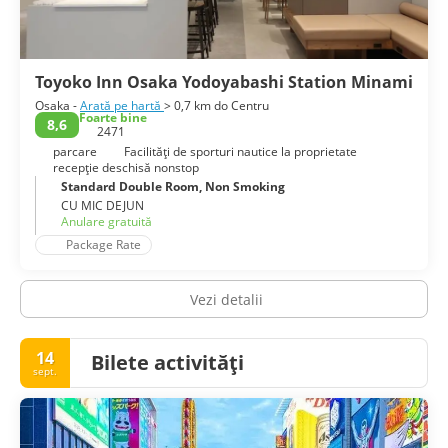
Toyoko Inn Osaka Yodoyabashi Station Minami
Osaka -
Arată pe hartă
> 0,7 km do Centru
Foarte bine
8,6
2471
parcare
Facilităţi de sporturi nautice la proprietate
recepţie deschisă nonstop
Standard Double Room, Non Smoking
CU MIC DEJUN
Anulare gratuită
Package Rate
Vezi detalii
14
Bilete activități
sept.