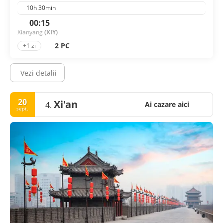
10h 30min
00:15
Xianyang
(XIY)
2 PC
+1 zi
Vezi detalii
20
Xi'an
4.
Ai cazare aici
sept.