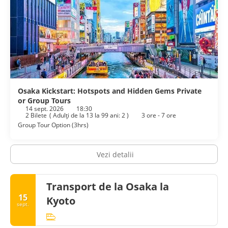
Osaka Kickstart: Hotspots and Hidden Gems Private
or Group Tours
14 sept. 2026
18:30
2 Bilete
(
Adulţi de la 13 la 99 ani: 2
)
3 ore - 7 ore
Group Tour Option (3hrs)
Vezi detalii
Transport de la Osaka la
15
Kyoto
sept.