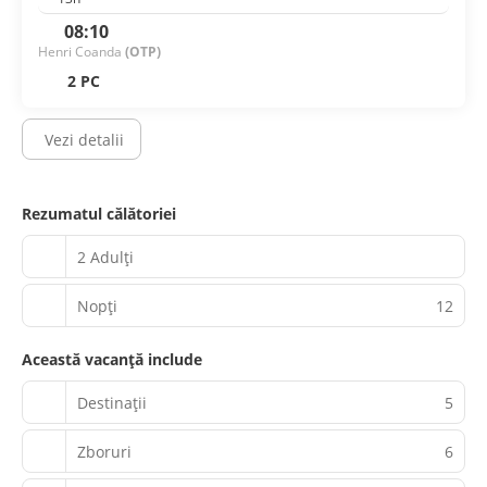
08:10
Henri Coanda
(OTP)
2 PC
Vezi detalii
Rezumatul călătoriei
2 Adulți
Nopţi
12
Această vacanță include
Destinații
5
Zboruri
6