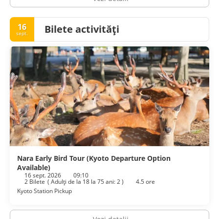
16
Bilete activități
sept.
Nara Early Bird Tour (Kyoto Departure Option
Available)
16 sept. 2026
09:10
2 Bilete
(
Adulţi de la 18 la 75 ani: 2
)
4.5 ore
Kyoto Station Pickup