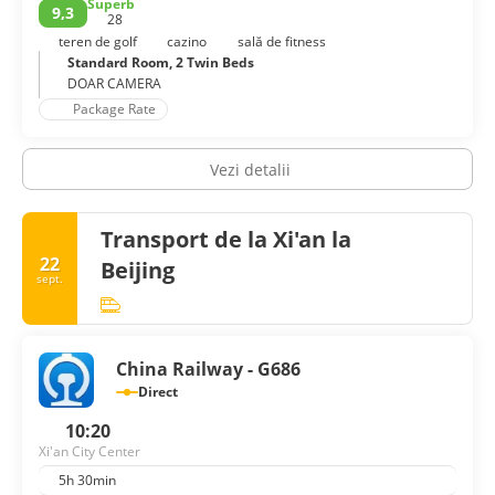
Superb
antice, mâncare stradală sau explorare culturală, Xi’an oferă
9,3
28
o introducere compactă, dar extrem de fascinantă, în istoria
teren de golf
cazino
sală de fitness
Chinei.
Standard Room, 2 Twin Beds
DOAR CAMERA
Package Rate
Vezi detalii
Transport de la Xi'an la
22
Beijing
sept.
China Railway - G686
Direct
10:20
Xi'an City Center
5h 30min