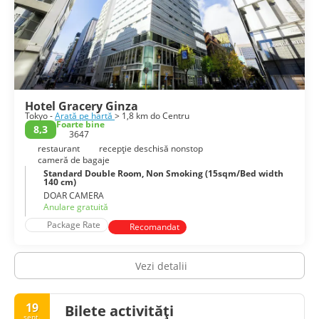
Hotel Gracery Ginza
Tokyo -
Arată pe hartă
> 1,8 km do Centru
Foarte bine
8,3
3647
restaurant
recepţie deschisă nonstop
cameră de bagaje
Standard Double Room, Non Smoking (15sqm/Bed width
140 cm)
DOAR CAMERA
Anulare gratuită
Package Rate
Recomandat
Vezi detalii
19
Bilete activități
sept.