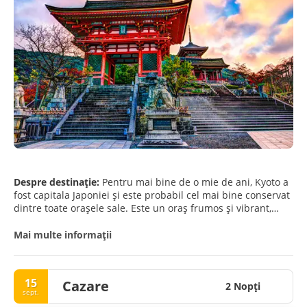
Despre destinație:
Pentru mai bine de o mie de ani, Kyoto a
fost capitala Japoniei și este probabil cel mai bine conservat
dintre toate orașele sale. Este un oraș frumos și vibrant,
unde viața modernă se întâlnește cu vechiul Japon
tradițional. Orașul este înconjurat de munții din Honshu de
Mai multe informații
Vest și este o bază perfectă atunci când vizitați regiunea
Kansai. Orașul este bogat în situri de patrimoniu și cultură,
are o mare varietate și număr de restaurante și este destul
15
Cazare
de ușor de navigat.
2 Nopţi
sept.
Cultura și patrimoniul său bogat se permează din fiecare