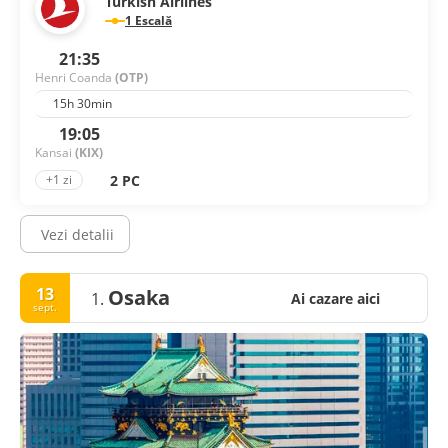
Turkish Airlines
1 Escală
21:35
Henri Coanda
(OTP)
15h 30min
19:05
Kansai
(KIX)
2 PC
+1 zi
Vezi detalii
13
Osaka
1.
Ai cazare aici
sept.