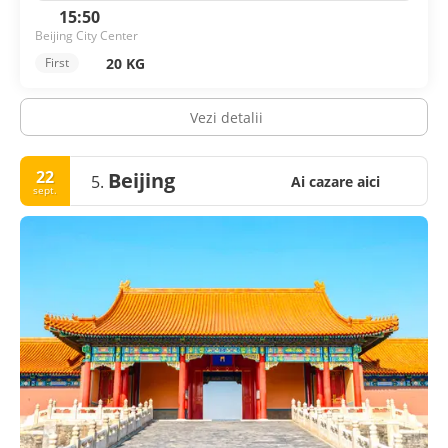
15:50
Beijing City Center
20 KG
First
Vezi detalii
22
Beijing
5.
Ai cazare aici
sept.