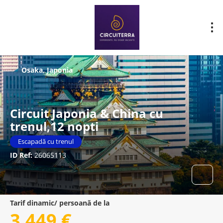
Osaka, Japonia
Circuit Japonia & China cu
trenul,12 nopti
Escapadă cu trenul
ID Ref:
26065113
Tarif dinamic/ persoană de la
3.449 €