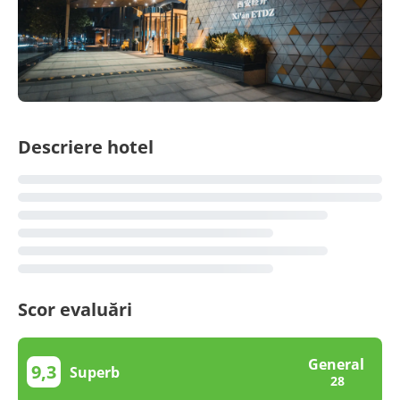
Descriere hotel
Scor evaluări
General
9,3
Superb
28