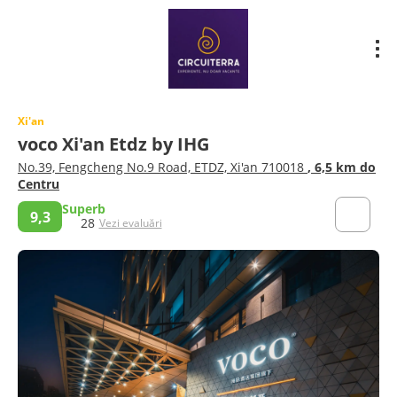
Xi'an
voco Xi'an Etdz by IHG
No.39, Fengcheng No.9 Road, ETDZ, Xi'an 710018
, 6,5 km do
Centru
Superb
9,3
28
Vezi evaluări