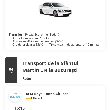
include safes and complimentary newspapers, as well as
phones with free international calls.
Featured amenities include a computer station and luggage
storage. Limited parking is available onsite.
Transfer
- Privat: Economie (Sedan)
Azure Hotel and Art Studio
St Maarten Princess Juliana Intl (SXM)
Ora de preluare: 13:10
Timp maxim de așteptare: 15 minute
Transport de la Sfântul
04
Martin CN la București
ian.
Retur
KLM Royal Dutch Airlines
1 Escală
16:15