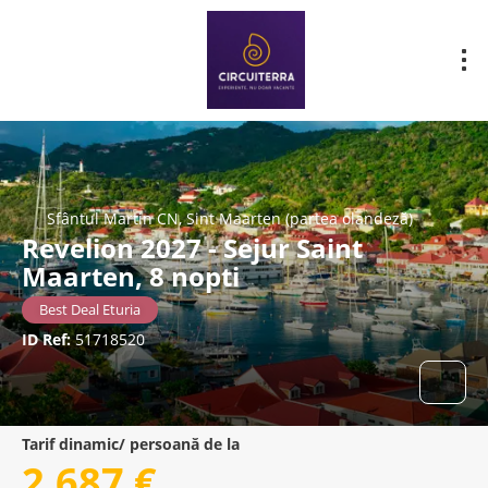
Sfântul Martin CN, Sint Maarten (partea olandeză)
Revelion 2027 - Sejur Saint
Maarten, 8 nopti
Best Deal Eturia
ID Ref:
51718520
Tarif dinamic/ persoană de la
2.687 €