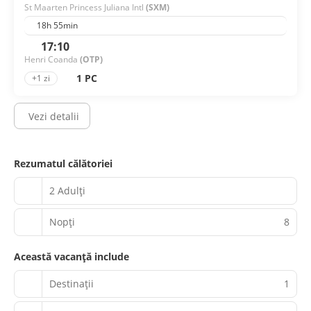
St Maarten Princess Juliana Intl
(SXM)
18h 55min
17:10
Henri Coanda
(OTP)
1 PC
+1 zi
Vezi detalii
Rezumatul călătoriei
2 Adulți
Nopţi
8
Această vacanță include
Destinații
1