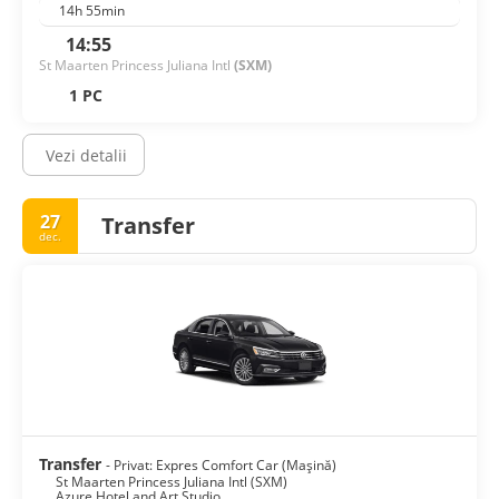
14h 55min
14:55
St Maarten Princess Juliana Intl
(SXM)
1 PC
Vezi detalii
27
Transfer
dec.
Transfer
- Privat: Expres Comfort Car (Mașină)
St Maarten Princess Juliana Intl (SXM)
Azure Hotel and Art Studio