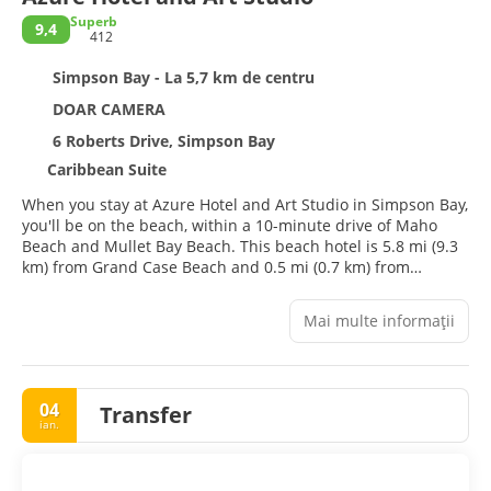
Superb
9,4
412
Simpson Bay - La 5,7 km de centru
DOAR CAMERA
6 Roberts Drive, Simpson Bay
Caribbean Suite
When you stay at Azure Hotel and Art Studio in Simpson Bay,
you'll be on the beach, within a 10-minute drive of Maho
Beach and Mullet Bay Beach. This beach hotel is 5.8 mi (9.3
km) from Grand Case Beach and 0.5 mi (0.7 km) from
Simpson Bay Beach.
Mai multe informații
Relax at the full-service spa, where you can enjoy massages.
Additional amenities at this hotel include concierge services,
shopping on site, and barbecue grills.
04
Transfer
Make yourself at home in one of the 8 air-conditioned rooms
ian.
featuring refrigerators and microwaves. Satellite television
is provided for your entertainment. Bathrooms have
showers and complimentary toiletries. Conveniences