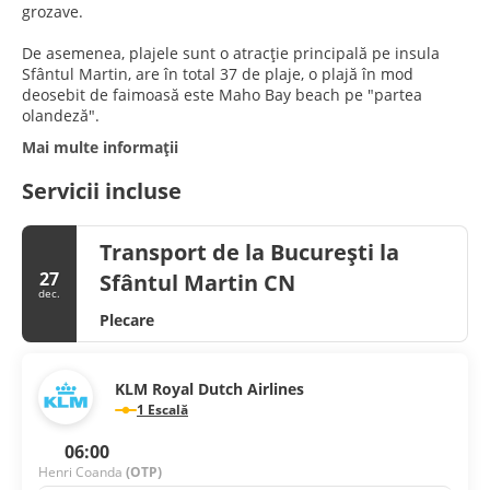
grozave.
De asemenea, plajele sunt o atracție principală pe insula
Sfântul Martin, are în total 37 de plaje, o plajă în mod
deosebit de faimoasă este Maho Bay beach pe "partea
olandeză".
Mai multe informații
Servicii incluse
Transport de la București la
27
Sfântul Martin CN
dec.
Plecare
KLM Royal Dutch Airlines
1 Escală
06:00
Henri Coanda
(OTP)