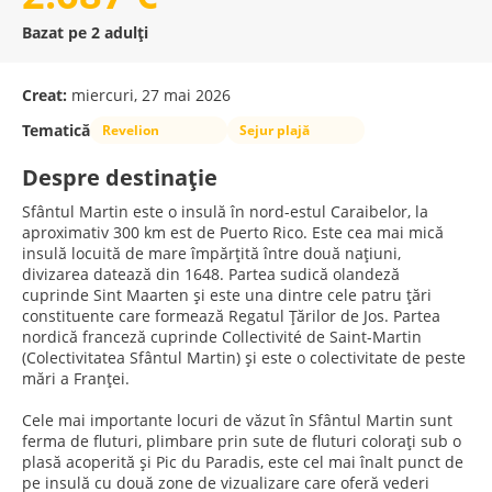
Bazat pe 2 adulți
Creat:
miercuri, 27 mai 2026
Tematică
Revelion
Sejur plajă
Despre destinație
Sfântul Martin este o insulă în nord-estul Caraibelor, la
aproximativ 300 km est de Puerto Rico. Este cea mai mică
insulă locuită de mare împărțită între două națiuni,
divizarea datează din 1648. Partea sudică olandeză
cuprinde Sint Maarten și este una dintre cele patru țări
constituente care formează Regatul Țărilor de Jos. Partea
nordică franceză cuprinde Collectivité de Saint-Martin
(Colectivitatea Sfântul Martin) și este o colectivitate de peste
mări a Franței.
Cele mai importante locuri de văzut în Sfântul Martin sunt
ferma de fluturi, plimbare prin sute de fluturi colorați sub o
plasă acoperită și Pic du Paradis, este cel mai înalt punct de
pe insulă cu două zone de vizualizare care oferă vederi