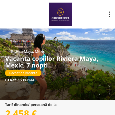
Riviera Maya, Mexic
Vacanta copiilor Riviera Maya,
Mexic, 7 nopti
Pachet de vacanță
ID Ref:
45984944
Tarif dinamic/ persoană de la
2.458 €