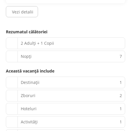
Vezi detalii
Rezumatul călătoriei
2 Adulți + 1 Copii
Nopţi
7
Această vacanță include
Destinații
1
Zboruri
2
Hoteluri
1
Activităţi
1