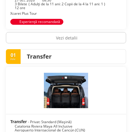
27 oct. 2026
08:30
masa, Catalonia Riviera Maya All Inclusive vine în
3 Bilete
(
Adulți de la 11 ani: 2
Copii de la 4 la 11 ani: 1
)
întâmpinarea nevoilor tuturor tipurilor de oaspeţi. Unitatea
12 ore
de cazare poate percepe o taxă pentru unele dintre aceste
Xcaret Plus Tour
servicii.
Experiență recomandată
Vezi detalii
01
Transfer
nov.
Transfer
- Privat: Standard (Mașină)
Catalonia Riviera Maya All Inclusive
Aeropuerto Internacional de Cancún (CUN)