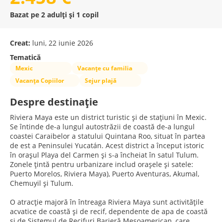
Bazat pe 2 adulți și 1 copil
Creat:
luni, 22 iunie 2026
Tematică
Mexic
Vacanțe cu familia
Vacanța Copiilor
Sejur plajă
Despre destinație
Riviera Maya este un district turistic și de stațiuni în Mexic.
Se întinde de-a lungul autostrăzii de coastă de-a lungul
coastei Caraibelor a statului Quintana Roo, situat în partea
de est a Peninsulei Yucatán. Acest district a început istoric
în orașul Playa del Carmen și s-a încheiat în satul Tulum.
Zonele țintă pentru urbanizare includ orașele și satele:
Puerto Morelos, Riviera Maya), Puerto Aventuras, Akumal,
Chemuyil și Tulum.
O atracție majoră în întreaga Riviera Maya sunt activitățile
acvatice de coastă și de recif, dependente de apa de coastă
și de Sistemul de Recifuri Barieră Mesoamerican, care