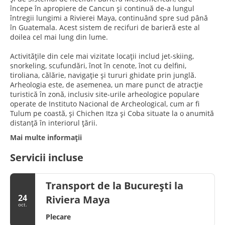
începe în apropiere de Cancun și continuă de-a lungul
întregii lungimi a Rivierei Maya, continuând spre sud până
în Guatemala. Acest sistem de recifuri de barieră este al
doilea cel mai lung din lume.
Activitățile din cele mai vizitate locații includ jet-skiing,
snorkeling, scufundări, înot în cenote, înot cu delfini,
tiroliana, călărie, navigație și tururi ghidate prin junglă.
Arheologia este, de asemenea, un mare punct de atracție
turistică în zonă, inclusiv site-urile arheologice populare
operate de Instituto Nacional de Archeological, cum ar fi
Tulum pe coastă, și Chichen Itza și Coba situate la o anumită
distanță în interiorul țării.
Mai multe informații
Servicii incluse
Transport de la București la
24
Riviera Maya
oct.
Plecare