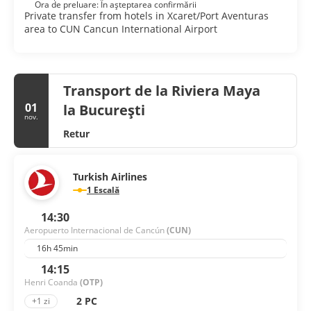
Ora de preluare: În așteptarea confirmării
Private transfer from hotels in Xcaret/Port Aventuras
area to CUN Cancun International Airport
Transport de la Riviera Maya
01
la București
nov.
Retur
Turkish Airlines
1 Escală
14:30
Aeropuerto Internacional de Cancún
(CUN)
16h 45min
14:15
Henri Coanda
(OTP)
2 PC
+1 zi