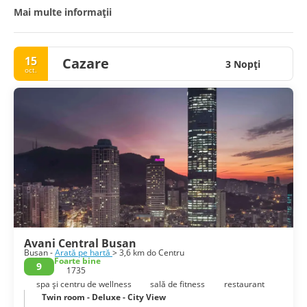
stâncilor, cu priveliști impresionante asupra oceanului și ale
Mai multe informații
insulelor Oryuk.
15
Cazare
3 Nopţi
oct.
Avani Central Busan
Busan -
Arată pe hartă
> 3,6 km do Centru
Foarte bine
9
1735
spa și centru de wellness
sală de fitness
restaurant
Twin room - Deluxe - City View