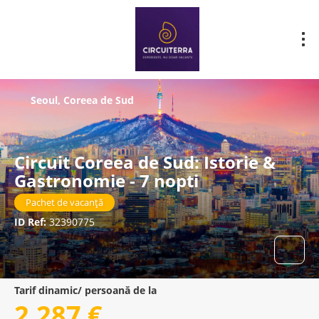
Seoul, Coreea de Sud
Circuit Coreea de Sud: Istorie &
Gastronomie - 7 nopti
Pachet de vacanță
ID Ref:
32390775
Tarif dinamic/ persoană de la
2.287 €