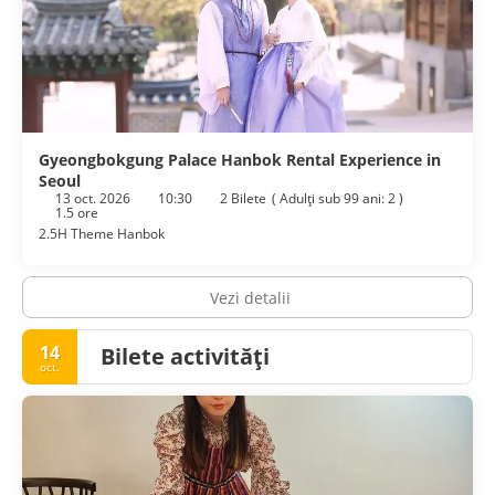
Gyeongbokgung Palace Hanbok Rental Experience in
Seoul
13 oct. 2026
10:30
2 Bilete
(
Adulţi sub 99 ani: 2
)
1.5 ore
2.5H Theme Hanbok
Vezi detalii
14
Bilete activități
oct.