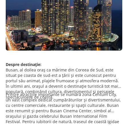
Despre destinație:
Busan, al doilea oraș ca mărime din Coreea de Sud, este
situat pe coasta de sud-est a țării și este cunoscut pentru
portul său animat, plajele frumoase și atmosfera modernă.
În ultimii ani, orașul a devenit o destinație turistică tot mai
populară, combinând cultura, divertismentul și peisajele
Printre atracțiile importante se numără zona Centum City,
spectaculoase de coastă.
un vast complex dedicat cumpărăturilor și divertismentului,
cu centre comerciale, restaurante și spații culturale. Busan
este renumit și pentru Busan Cinema Center, simbol al
orașului și gazda celebrului Busan International Film
Festival. Pentru iubitorii de natură, traseul de coastă Igidae
Galmaet-gil oferă plimbări spectaculoase de-a lungul