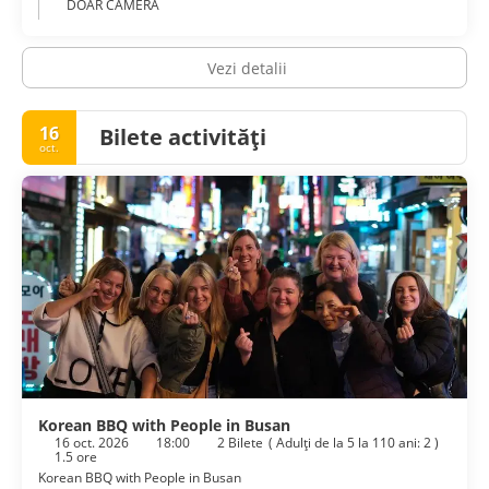
DOAR CAMERA
Vezi detalii
16
Bilete activități
oct.
Korean BBQ with People in Busan
16 oct. 2026
18:00
2 Bilete
(
Adulţi de la 5 la 110 ani: 2
)
1.5 ore
Korean BBQ with People in Busan