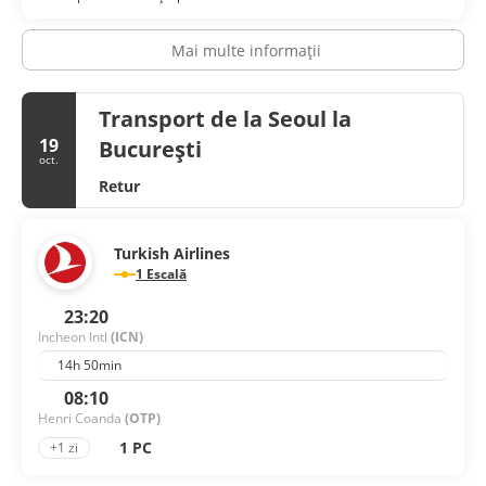
Mai multe informații
Transport de la Seoul la
19
București
oct.
Retur
Turkish Airlines
1 Escală
23:20
Incheon Intl
(ICN)
14h 50min
08:10
Henri Coanda
(OTP)
1 PC
+1 zi