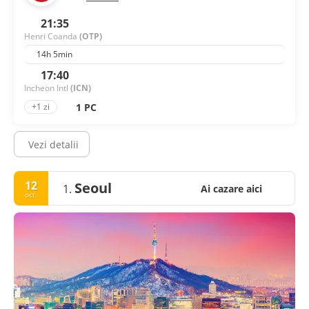
21:35
Henri Coanda
(OTP)
14h 5min
17:40
Incheon Intl
(ICN)
1 PC
+1 zi
Vezi detalii
12
Seoul
1.
Ai cazare aici
oct.