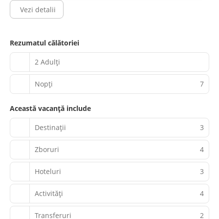
Vezi detalii
Rezumatul călătoriei
2 Adulți
Nopţi
7
Această vacanță include
Destinații
3
Zboruri
4
Hoteluri
3
Activităţi
4
Transferuri
2