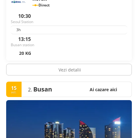
Direct
10:30
Seoul Station
3h
13:15
Busan station
20 KG
Vezi detalii
15
Busan
2.
Ai cazare aici
oct.