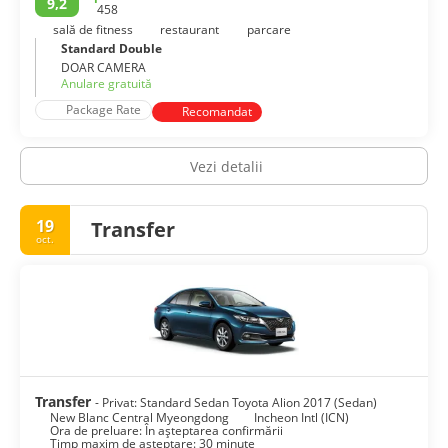
9,2
458
Emoționant și colorat, tradițional și modern, Seoul nu este
niciodată plictisitor.
sală de fitness
restaurant
parcare
Standard Double
DOAR CAMERA
Anulare gratuită
Package Rate
Recomandat
Vezi detalii
19
Transfer
oct.
Transfer
- Privat: Standard Sedan Toyota Alion 2017 (Sedan)
New Blanc Central Myeongdong
Incheon Intl (ICN)
Ora de preluare: În așteptarea confirmării
Timp maxim de așteptare: 30 minute