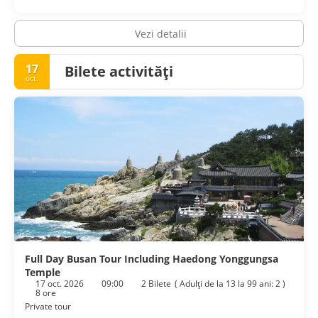
Vezi detalii
17
Bilete activități
oct.
Full Day Busan Tour Including Haedong Yonggungsa
Temple
17 oct. 2026
09:00
2 Bilete
(
Adulţi de la 13 la 99 ani: 2
)
8 ore
Private tour