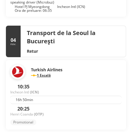
speaking driver (Microbuz)
Hotel PJ Myeongdong
Incheon Intl (ICN)
Ora de preluare: 06:35
Transport de la Seoul la
04
București
nov.
Retur
Turkish Airlines
1 Escală
10:35
Incheon Intl
(ICN)
16h 50min
20:25
Henri Coanda
(OTP)
Promotional