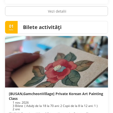
Vezi detalii
01
Bilete activități
nov.
[BUSAN,GamcheonVillage] Private Korean Art Painting
Class
1 nov. 2026
3 Bilete
(
Adulţi de la 18 la 70 ani: 2
Copii de la 8 la 12 ani: 1
)
2 ore