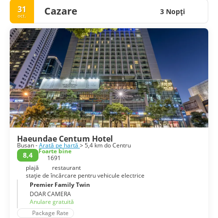
31
Cazare
3 Nopţi
oct.
Haeundae Centum Hotel
Busan -
Arată pe hartă
> 5,4 km do Centru
Foarte bine
8,4
1691
plajă
restaurant
stație de încărcare pentru vehicule electrice
Premier Family Twin
DOAR CAMERA
Anulare gratuită
Package Rate