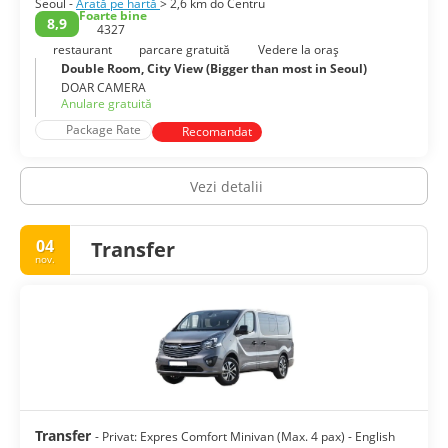
Seoul -
Arată pe hartă
> 2,6 km do Centru
Foarte bine
8,9
4327
Emoționant și colorat, tradițional și modern, Seoul nu este
niciodată plictisitor.
restaurant
parcare gratuită
Vedere la oraș
Double Room, City View (Bigger than most in Seoul)
DOAR CAMERA
Anulare gratuită
Package Rate
Recomandat
Vezi detalii
04
Transfer
nov.
Transfer
- Privat: Expres Comfort Minivan (Max. 4 pax) - English