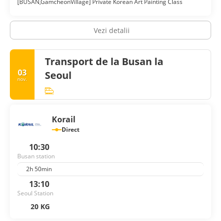
[BUSAN,GamcheonVillage] Private Korean Art Painting Class
Vezi detalii
Transport de la Busan la
03
Seoul
nov.
Korail
Direct
10:30
Busan station
2h 50min
13:10
Seoul Station
20 KG