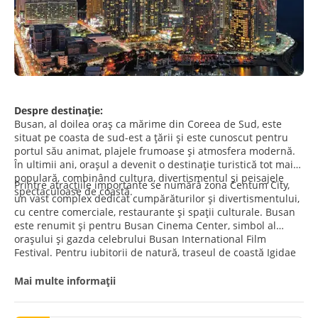
Despre destinație:
Busan, al doilea oraș ca mărime din Coreea de Sud, este
situat pe coasta de sud-est a țării și este cunoscut pentru
portul său animat, plajele frumoase și atmosfera modernă.
În ultimii ani, orașul a devenit o destinație turistică tot mai
populară, combinând cultura, divertismentul și peisajele
Printre atracțiile importante se numără zona Centum City,
spectaculoase de coastă.
un vast complex dedicat cumpărăturilor și divertismentului,
cu centre comerciale, restaurante și spații culturale. Busan
este renumit și pentru Busan Cinema Center, simbol al
orașului și gazda celebrului Busan International Film
Festival. Pentru iubitorii de natură, traseul de coastă Igidae
Galmaet-gil oferă plimbări spectaculoase de-a lungul
stâncilor, cu priveliști impresionante asupra oceanului și ale
Mai multe informații
insulelor Oryuk.