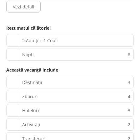
Vezi detalii
Rezumatul călătoriei
2 Adulți + 1 Copii
Nopţi
8
Această vacanță include
Destinații
3
Zboruri
4
Hoteluri
3
Activităţi
2
Transferuri
2