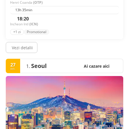
Henri Coanda
(OTP)
13h 35min
18:20
Incheon Intl
(ICN)
+1 zi
Promotional
Vezi detalii
27
Seoul
1.
Ai cazare aici
oct.