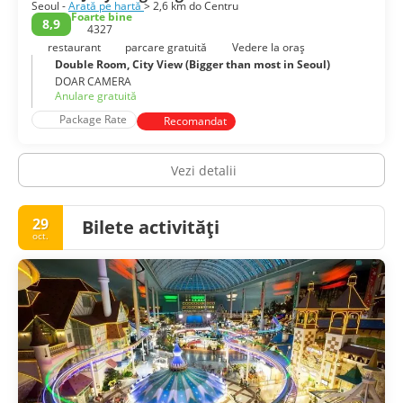
Seoul -
Arată pe hartă
> 2,6 km do Centru
Foarte bine
8,9
4327
restaurant
parcare gratuită
Vedere la oraș
Double Room, City View (Bigger than most in Seoul)
DOAR CAMERA
Anulare gratuită
Package Rate
Recomandat
Vezi detalii
29
Bilete activități
oct.