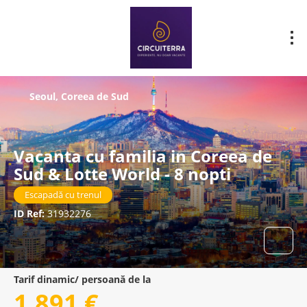
Seoul, Coreea de Sud
Vacanta cu familia in Coreea de
Sud & Lotte World - 8 nopti
Escapadă cu trenul
ID Ref:
31932276
Tarif dinamic/ persoană de la
1.891 €