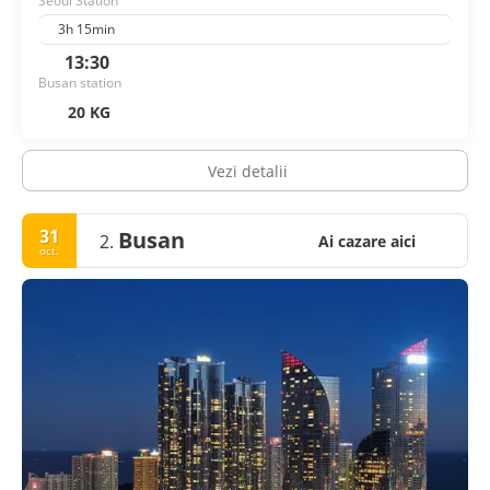
Seoul Station
3h 15min
13:30
Busan station
20 KG
Vezi detalii
31
Busan
2.
Ai cazare aici
oct.