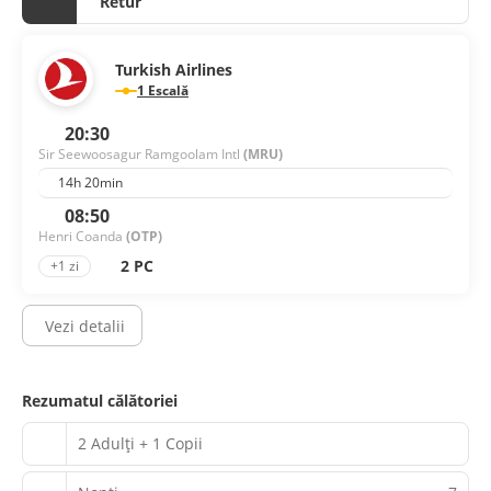
Retur
Turkish Airlines
1 Escală
20:30
Sir Seewoosagur Ramgoolam Intl
(MRU)
14h 20min
08:50
Henri Coanda
(OTP)
2 PC
+1 zi
Vezi detalii
Rezumatul călătoriei
2 Adulți + 1 Copii