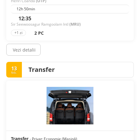
Henri Coanda
(OTP)
12h 50min
12:35
Sir Seewoosagur Ramgoolam Intl
(MRU)
2 PC
+1 zi
Vezi detalii
13
Transfer
feb.
Transfer
- Privat: Economie (Mașină)