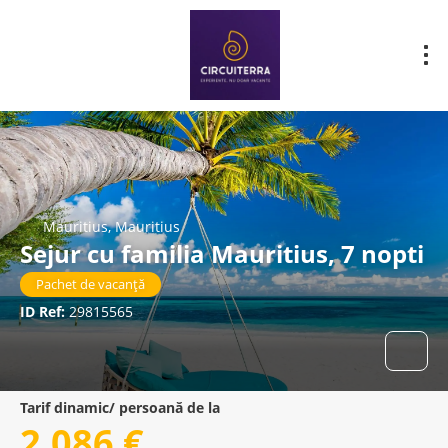
Mauritius, Mauritius
Sejur cu familia Mauritius, 7 nopti
Pachet de vacanță
ID Ref:
29815565
Tarif dinamic/ persoană de la
2.086 €