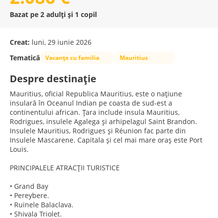
Bazat pe 2 adulți și 1 copil
Creat:
luni, 29 iunie 2026
Tematică
Vacanțe cu familia
Mauritius
Despre destinație
Mauritius, oficial Republica Mauritius, este o națiune
insulară în Oceanul Indian pe coasta de sud-est a
continentului african. Țara include insula Mauritius,
Rodrigues, insulele Agalega și arhipelagul Saint Brandon.
Insulele Mauritius, Rodrigues și Réunion fac parte din
Insulele Mascarene. Capitala și cel mai mare oraș este Port
Louis.
PRINCIPALELE ATRACȚII TURISTICE
• Grand Bay
• Pereybere.
• Ruinele Balaclava.
• Shivala Triolet.