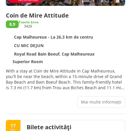
Coin de Mire Attitude
Foarte bine
8,9
3426
Cap Malheureux - La 26,3 km de centru
CU MIC DEJUN
Royal Road Bain Boeuf, Cap Malheureux
Superior Room
With a stay at Coin de Mire Attitude in Cap Malheureux,
you'll be near the beach, within a 15-minute drive of Grand
Bay Beach and Bain Boeuf Beach. This family-friendly hotel
is 7.3 mi (11.7 km) from Trou aux Biches Beach and 11.1 mi
(17.8 km) from Turtle Bay.
Mai multe informații
Pamper yourself with a visit to the spa, which offers
massages, body treatments, and facials. You're sure to
appreciate the recreational amenities, which include 2
outdoor pools, an outdoor tennis court, and a fitness center.
17
Bilete activități
Additional features at this hotel include complimentary
feb.