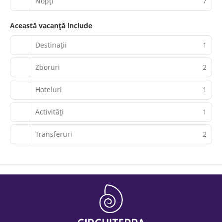
Nopţi
7
Această vacanță include
Destinații
1
Zboruri
2
Hoteluri
1
Activităţi
1
Transferuri
2