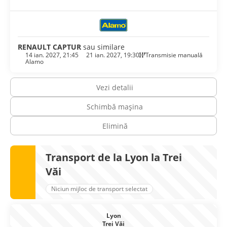
pleca fără a vă răsfăța cu marea bucătărie lyoneză. Desigur,
orice ați mânca, clătiți cu un Beaujolais local sau un
burgund alb din satele vecine Mâcon.
RENAULT CAPTUR
sau similare
14 ian. 2027, 21:45
21 ian. 2027, 19:30
Transmisie manuală
Alamo
Vezi detalii
Schimbă mașina
Elimină
Transport de la Lyon la Trei
Văi
Niciun mijloc de transport selectat
Lyon
Trei Văi