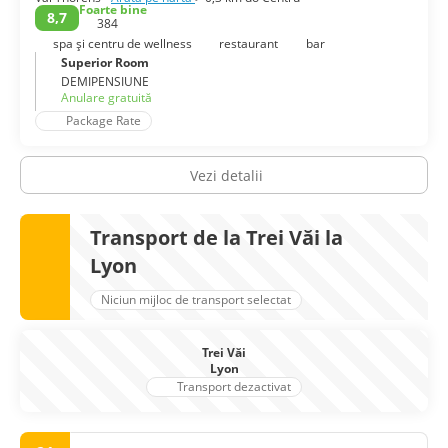
niveluri de altitudine între 1.300 și 1.850 m și oferă astfel o
Foarte bine
8,7
384
diversitate fantastică. Courchevel 1550 este o destinație
deosebit de populară pentru familii. Numeroase pârtii verzi
spa și centru de wellness
restaurant
bar
și albastre deschid oportunități aproape infinite pentru
Superior Room
începători și plimbăreți. Courchevel 1650 oferă însă pârtii
DEMIPENSIUNE
Anulare gratuită
mai provocatoare și o viață de apres-ski și de noapte destul
de interesantă la prețuri moderat. Dacă căutați lux absolut,
Package Rate
petrecere și distracție, atunci ar trebui să alegeți să stați în
partea de lux a Courchevel 1850.
Vezi detalii
Transport de la Trei Văi la
Lyon
Niciun mijloc de transport selectat
Trei Văi
Lyon
Transport dezactivat