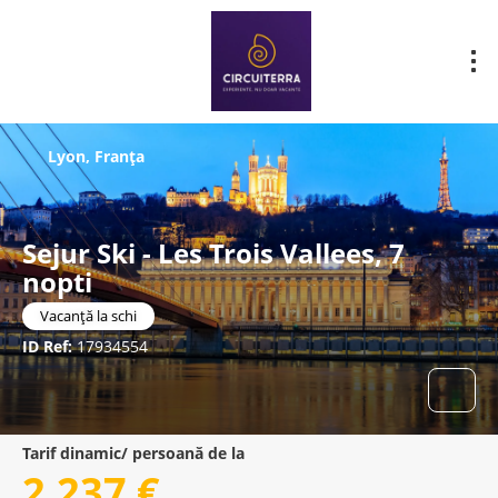
Lyon, Franţa
Sejur Ski - Les Trois Vallees, 7
nopti
Vacanță la schi
ID Ref:
17934554
Tarif dinamic/ persoană de la
2.237 €