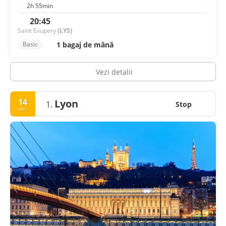
2h 55min
20:45
Saint Exupery
(LYS)
1 bagaj de mână
Basic
Vezi detalii
14
Lyon
1.
Stop
ian.