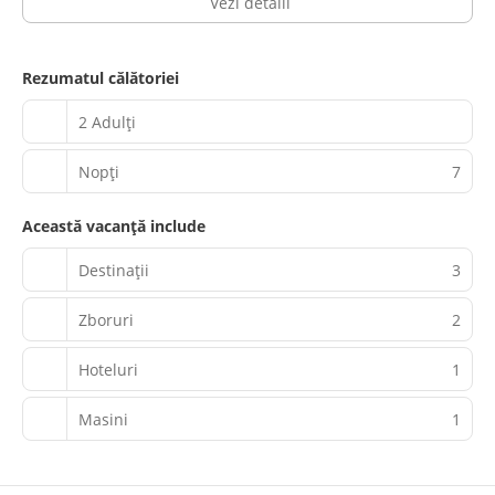
Vezi detalii
Rezumatul călătoriei
2 Adulți
Nopţi
7
Această vacanță include
Destinații
3
Zboruri
2
Hoteluri
1
Masini
1