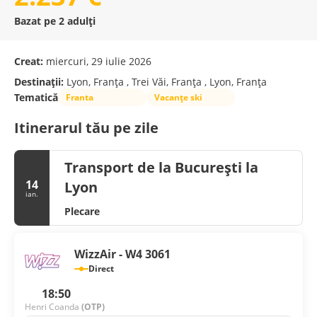
Bazat pe 2 adulți
Creat:
miercuri, 29 iulie 2026
Destinații:
Lyon, Franţa , Trei Văi, Franţa , Lyon, Franţa
Tematică
Franta
Vacanțe ski
Itinerarul tău pe zile
Transport de la București la
14
Lyon
ian.
Plecare
WizzAir - W4 3061
Direct
18:50
Henri Coanda
(OTP)