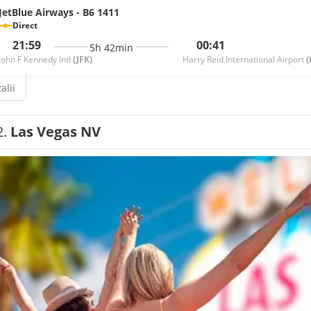
JetBlue Airways - B6 1411
Direct
21:59
00:41
5h 42min
John F Kennedy Intl
(JFK)
Harry Reid International Airport
(
alii
2.
Las Vegas NV