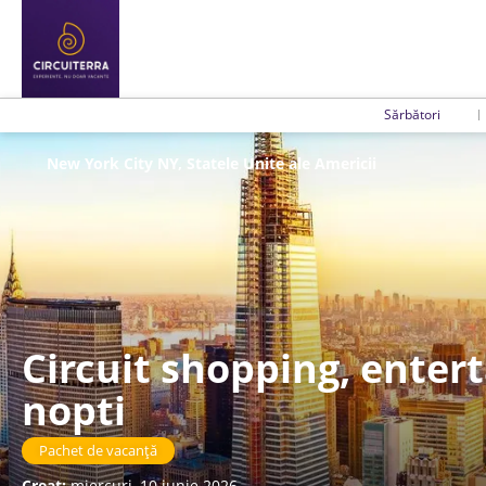
Sărbători
New York City NY, Statele Unite ale Americii
Circuit shopping, enter
nopti
Pachet de vacanță
Creat:
miercuri, 10 iunie 2026