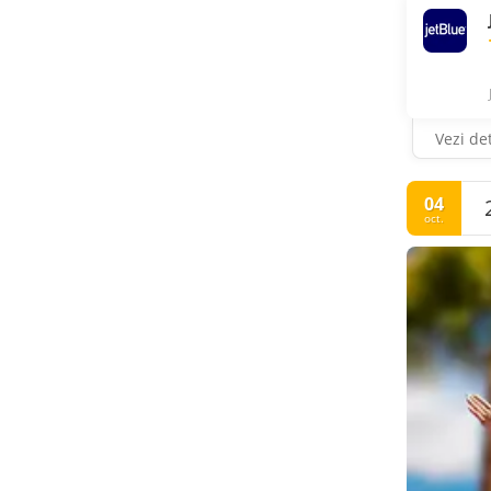
Vezi det
04
oct.