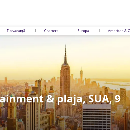
Tip vacanță
Chartere
Europa
Americas & C
tainment & plaja, SUA, 9