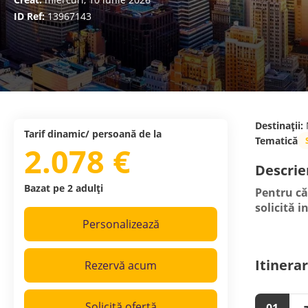
ID Ref:
13967143
Destinații:
Tarif dinamic/ persoană de la
Tematică
2.078 €
Descrie
Bazat pe 2 adulți
Pentru căl
solicită i
Personalizează
Itinerar
Rezervă acum
Solicită ofertă
01