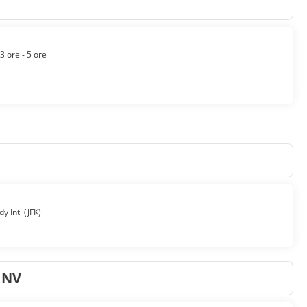
3 ore - 5 ore
y Intl (JFK)
s NV