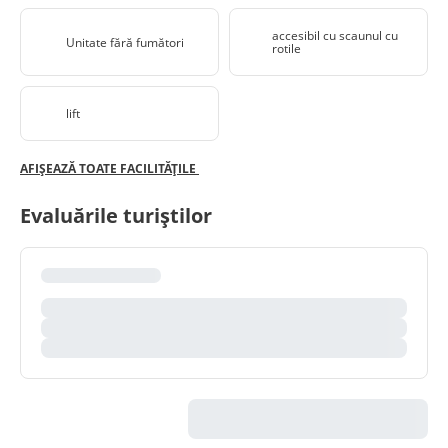
accesibil cu scaunul cu
Unitate fără fumători
rotile
lift
AFIȘEAZĂ TOATE FACILITĂȚILE
Evaluările turiștilor