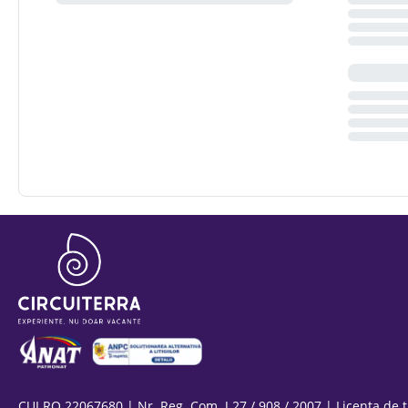
CUI RO 22067680 | Nr. Reg. Com. J 27 / 908 / 2007 | Licența de 