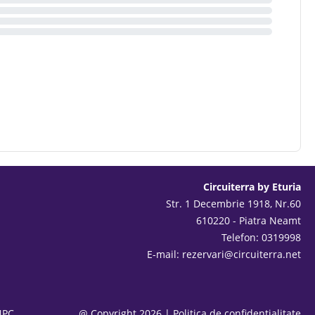
Circuiterra by Eturia
Str. 1 Decembrie 1918, Nr.60
610220 - Piatra Neamt
Telefon: 0319998
E-mail:
rezervari@circuiterra.net
NPC
@ Copyright 2026
|
Politica de confidențialitate