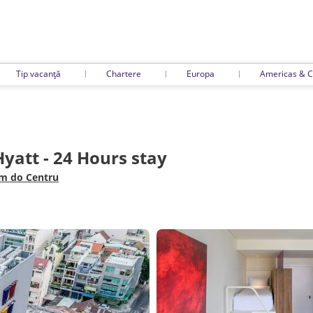
Tip vacanță
Chartere
Europa
Americas & C
Hyatt - 24 Hours stay
km do Centru