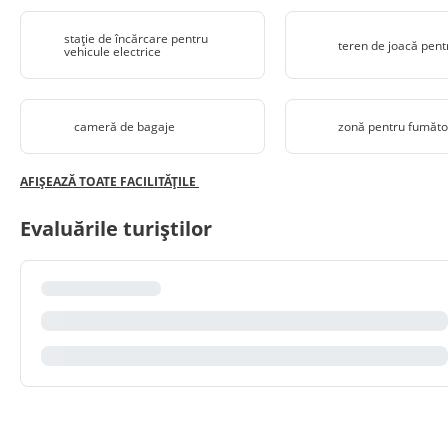
stație de încărcare pentru
teren de joacă pent
vehicule electrice
cameră de bagaje
zonă pentru fumăto
AFIȘEAZĂ TOATE FACILITĂȚILE
Evaluările turiștilor