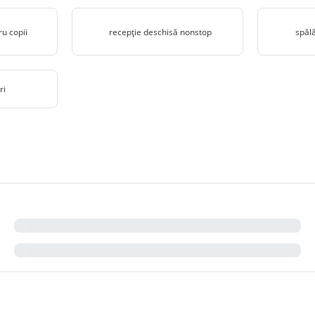
ru copii
recepţie deschisă nonstop
spălă
ri