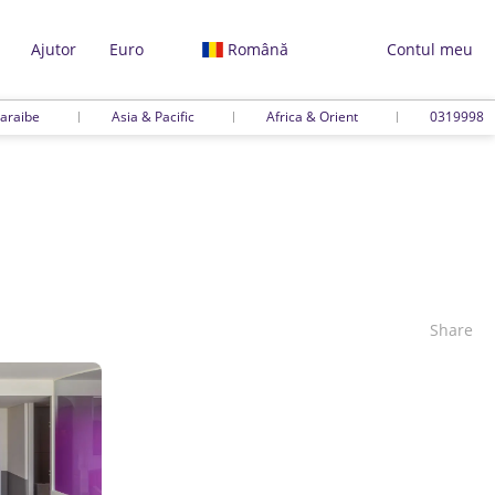
Ajutor
Euro
Română
Contul meu
araibe
Asia & Pacific
Africa & Orient
0319998
Share