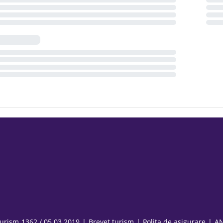
turism
1362 / 05.03.2019
|
Brevet turism
|
Polița de asigurare
|
A