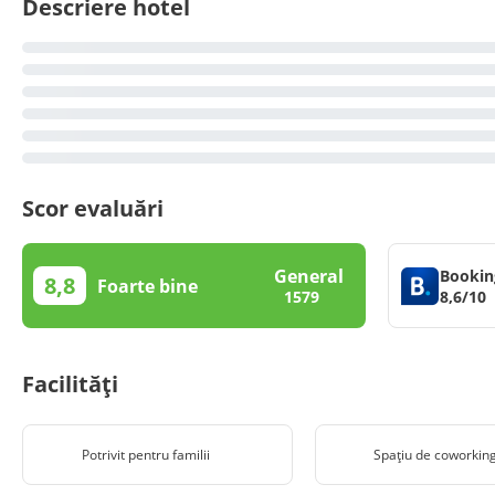
Descriere hotel
Scor evaluări
General
Bookin
8,8
Foarte bine
8,6/10
1579
Facilități
Potrivit pentru familii
Spațiu de coworkin