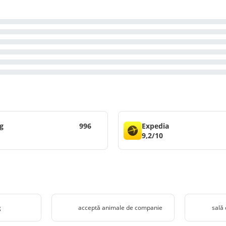
g
996
Expedia
9,2/10
g
acceptă animale de companie
sală 