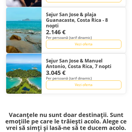
Sejur San Jose & plaja
Guanacaste, Costa Rica - 8
nopti
2.146 €
Per persoană (tarif dinamic)
Vezi oferta
Sejur San Jose & Manuel
Antonio, Costa Rica, 7 nopti
3.045 €
Per persoană (tarif dinamic)
Vezi oferta
Vacanțele nu sunt doar destinații. Sunt
emoțiile pe care le trăiești acolo. Alege ce
vrei să simți și lasă-ne să te ducem acolo.