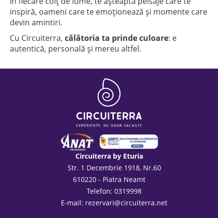
În fiecare colț de lume, te așteaptă peisaje care te
inspiră, oameni care te emoționează și momente care
devin amintiri.
Cu Circuiterra,
călătoria ta prinde culoare
: e
autentică, personală și mereu altfel.
Circuiterra by Eturia
Str. 1 Decembrie 1918, Nr.60
610220 - Piatra Neamt
Telefon: 0319998
E-mail:
rezervari@circuiterra.net