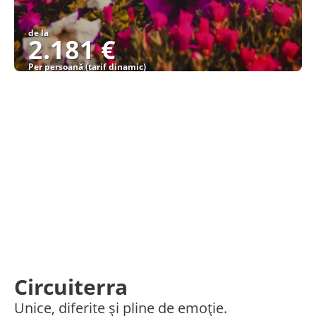
de la
2.181 €
Per persoană (tarif dinamic)
Vezi detalii
Circuiterra
Unice, diferite și pline de emoție.