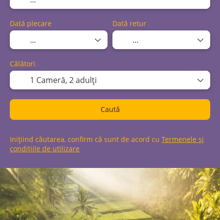
Dată plecare
Dată retur
Călători
1 Cameră,
2 adulți
Caută
Inițiind căutarea, confirm că sunt de acord cu
Termenele și
condițiile de utilizare