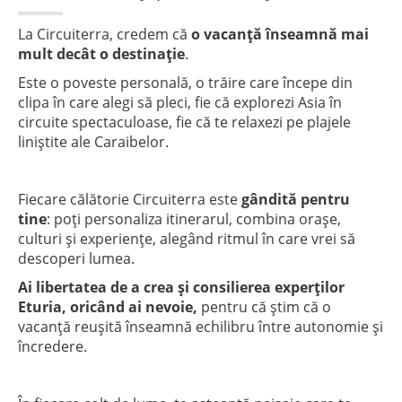
La Circuiterra, credem că
o vacanță înseamnă mai
mult decât o destinație
.
Este o poveste personală, o trăire care începe din
clipa în care alegi să pleci, fie că explorezi Asia în
circuite spectaculoase, fie că te relaxezi pe plajele
liniștite ale Caraibelor.
Fiecare călătorie Circuiterra este
gândită pentru
tine
: poți personaliza itinerarul, combina orașe,
culturi și experiențe, alegând ritmul în care vrei să
descoperi lumea.
Ai libertatea de a crea și consilierea experților
Eturia, oricând ai nevoie,
pentru că știm că o
vacanță reușită înseamnă echilibru între autonomie și
încredere.