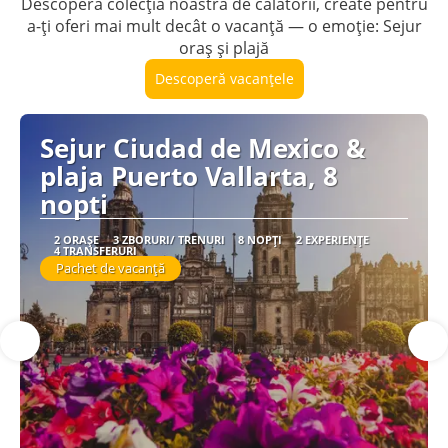
Descoperă colecția noastră de călătorii, create pentru
a-ți oferi mai mult decât o vacanță — o emoție: Sejur
oraș și plajă
Descoperă vacanțele
Sejur Ciudad de Mexico &
plaja Puerto Vallarta, 8
nopti
2 ORAȘE
3 ZBORURI/ TRENURI
8 NOPȚI
2 EXPERIENȚE
4 TRANSFERURI
Pachet de vacanță