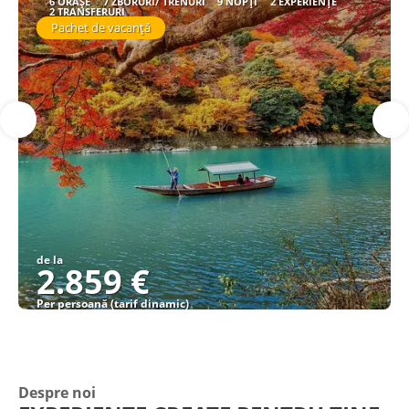
6 ORAȘE
7 ZBORURI/ TRENURI
9 NOPȚI
2 EXPERIENȚE
2 TRANSFERURI
Pachet de vacanță
de la
2.859 €
Per persoană (tarif dinamic)
Vezi detalii
Despre noi