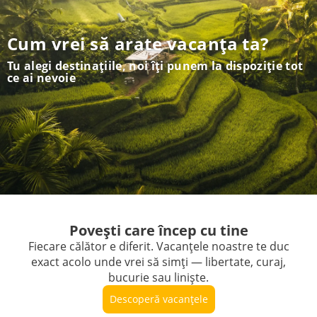
Cum vrei să arate vacanța ta?
Tu alegi destinațiile, noi îți punem la dispoziție tot
ce ai nevoie
Povești care încep cu tine
Fiecare călător e diferit. Vacanțele noastre te duc
exact acolo unde vrei să simți — libertate, curaj,
bucurie sau liniște.
Descoperă vacanțele