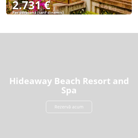
2.731 €
Per persoană (tarif dinamic)
Vezi detalii
Hideaway Beach Resort and
Spa
Rezervă acum