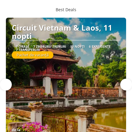
Best Deals
Circuit Vietnam & Laos, 11
nopti
7 ORAȘE
7 ZBORURI/ TRENURI
10 NOPȚI
6 EXPERIENȚE
7 TRANSFERURI
Pachet de vacanță
de la