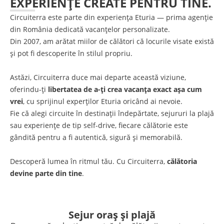
EXPERIENȚE CREATE PENTRU TINE.
Circuiterra este parte din experiența Eturia — prima agenție
din România dedicată vacanțelor personalizate.
Din 2007, am arătat miilor de călători că locurile visate există
și pot fi descoperite în stilul propriu.
Astăzi, Circuiterra duce mai departe această viziune,
oferindu-ți
libertatea de a-ți crea vacanța exact așa cum
vrei
, cu sprijinul experților Eturia oricând ai nevoie.
Fie că alegi circuite în destinații îndepărtate, sejururi la plajă
sau experiențe de tip self-drive, fiecare călătorie este
gândită pentru a fi autentică, sigură și memorabilă.
Descoperă lumea în ritmul tău. Cu Circuiterra,
călătoria
devine parte din tine
.
Sejur oraș și plajă